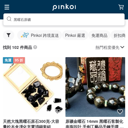
黑曜石原礦
Pinkoi 跨境直送
Pinkoi 嚴選
免運商品
折扣商
熱門程度優先
找到 102 件商品
免運
95 折
天然大塊黑曜石原石300克-大容
原礦金曜石 14mm 黑曜石客製化
量松木盒凈化充電消磁套組
串珠設計 手創工藝品手鍊手環 飾