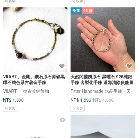
可客製
可客製
免運
95 折
VIIART。金剛。鑽石原石原礦黑
天然閃靈鑽原石 黑曜石 925純銀
曜石純色系古著金手鍊
手鍊 客製化手鍊 避邪清除負能量
Fitter Handmade 水晶手鍊・天然礦石
VIIART ❘ 復古黃銅飾物
NT$ 1,390
NT$ 1,596
NT$ 1,680
可客製
可客製