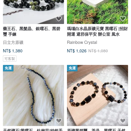
藥王石、黑髮晶、銀曜石、黑碧
瑪瑙白水晶原礦元寶 黑曜石 |招財
璽 手鍊
開運 避邪保平安 辦公室 風水
日立方原礦
Rainbow Crystal
NT$ 1,380
NT$ 1,026
NT$ 1,080
可客製
免運
免運
天然礦石/黑曜石、鈦赫茲/純銀手
原礦黑碧璽、茶晶、黑曜石 天然