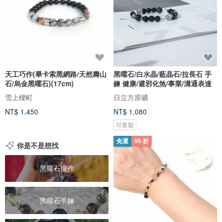
天工巧作(畢卡索黑網路/天然壽山
黑曜石/白水晶/藍晶石/拉長石 手
石/烏金黑曜石)(17cm)
鍊 健康/避邪化煞/事業/溝通表達
雪上樑町
日立方原礦
NT$ 1,450
NT$ 1,080
可客製
免運
95 折
你是不是想找
黑曜石擺件
黑曜石手鍊