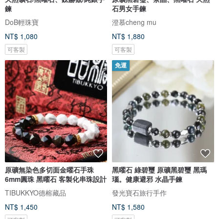
鍊
石男女手鍊
DoB輕珠寶
澄慕cheng mu
NT$ 1,080
NT$ 1,880
可客製
可客製
免運
原礦無染色多切面金曜石手珠
黑曜石 綠碧璽 原礦黑碧璽 黑瑪
6mm圓珠 黑曜石 客製化串珠設計
瑙。健康避邪 水晶手鍊
TIBUKKYO德榕藏品
發光寶石旅行手作
NT$ 1,450
NT$ 1,580