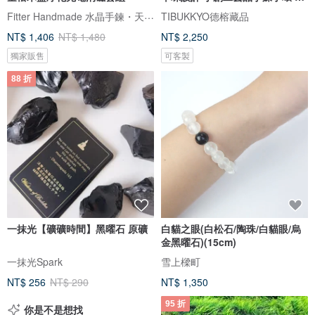
品
Fitter Handmade 水晶手鍊・天然礦石
TIBUKKYO德榕藏品
NT$ 1,406
NT$ 1,480
NT$ 2,250
獨家販售
可客製
88 折
一抹光【礦礦時間】黑曜石 原礦
白貓之眼(白松石/陶珠/白貓眼/烏
金黑曜石)(15cm)
一抹光Spark
雪上樑町
NT$ 256
NT$ 290
NT$ 1,350
95 折
你是不是想找