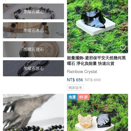
黑曜石礦石
黑曜石水晶
黑曜石寶石
能量擺飾-避邪保平安天然幾何黑
曜石 淨化負能量 快速出貨
黑曜石原石
Rainbow Crystal
NT$ 656
NT$ 690
獨家販售
免運
95 折