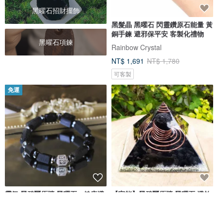
黑曜石招財擺飾
黑髮晶 黑曜石 閃靈鑽原石能量 黃
銅手鍊 避邪保平安 客製化禮物
黑曜石項鍊
Rainbow Crystal
NT$ 1,691
NT$ 1,780
可客製
免運
霸氣 黑碧璽原礦 黑曜石。健康避
【宇能】黑碧璽原礦,黑曜石,避煞,
邪 招財事業 男款純銀水晶手鍊
負能轉換
發光寶石旅行手作
OmniOrgoneArt