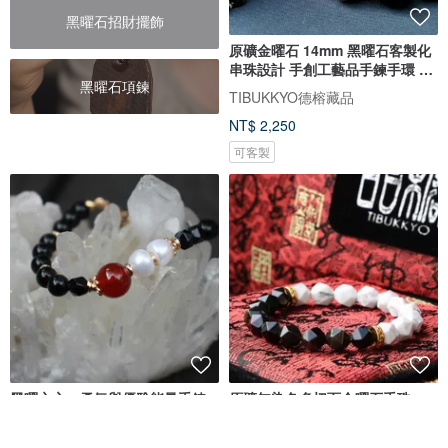
黑曜石招財擺飾
原礦金曜石 14mm 黑曜石客製化
串珠設計 手創工藝品手鍊手環 飾
黑曜石項鍊
品
TIBUKKYO德榕藏品
NT$ 2,250
可客製
黑曜之心・勇氣與優雅能量手鍊
原礦無染色多切面金曜石手珠
6mm圓珠 黑曜石 客製化串珠設計
即石｜水晶 珍珠 原石 原礦
TIBUKKYO德榕藏品