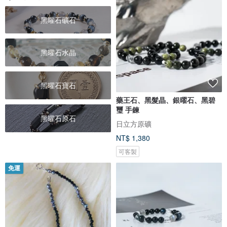
黑曜石礦石
黑曜石水晶
黑曜石寶石
藥王石、黑髮晶、銀曜石、黑碧
璽 手鍊
黑曜石原石
日立方原礦
NT$ 1,380
可客製
免運