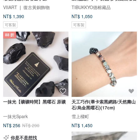
VIIART ❘ 復古黃銅飾物
TIBUKKYO德榕藏品
NT$ 1,390
NT$ 1,050
可客製
可客製
88 折
一抹光【礦礦時間】黑曜石 原礦
天工巧作(畢卡索黑網路/天然壽山
石/烏金黑曜石)(17cm)
一抹光Spark
雪上樑町
NT$ 256
NT$ 290
NT$ 1,450
你是不是想找