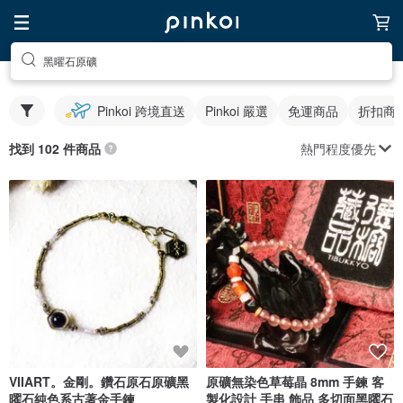
黑曜石原礦
Pinkoi 跨境直送
Pinkoi 嚴選
免運商品
折扣商
熱門程度優先
找到 102 件商品
VIIART。金剛。鑽石原石原礦黑
原礦無染色草莓晶 8mm 手鍊 客
曜石純色系古著金手鍊
製化設計 手串 飾品 多切面黑曜石