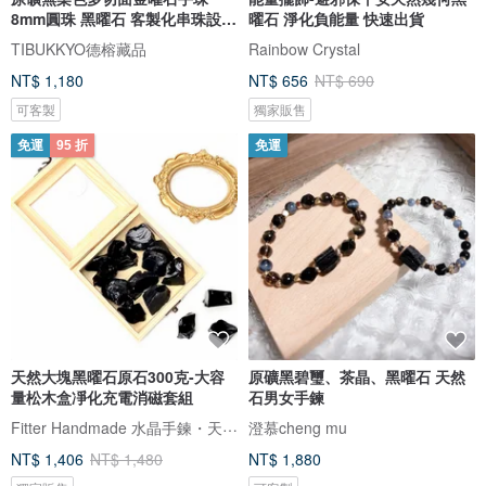
8mm圓珠 黑曜石 客製化串珠設計
曜石 淨化負能量 快速出貨
飾品
TIBUKKYO德榕藏品
Rainbow Crystal
NT$ 1,180
NT$ 656
NT$ 690
可客製
獨家販售
免運
95 折
免運
天然大塊黑曜石原石300克-大容
原礦黑碧璽、茶晶、黑曜石 天然
量松木盒凈化充電消磁套組
石男女手鍊
Fitter Handmade 水晶手鍊・天然礦石
澄慕cheng mu
NT$ 1,406
NT$ 1,480
NT$ 1,880