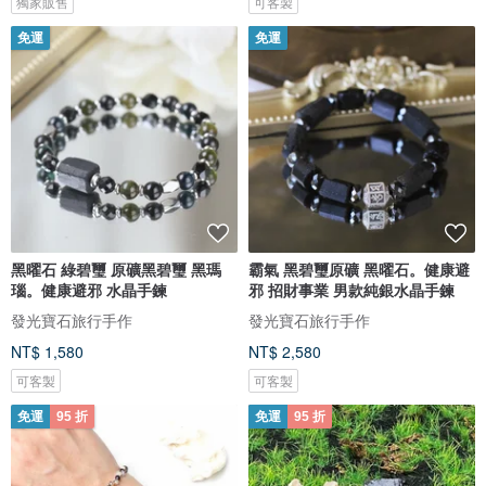
獨家販售
可客製
免運
免運
黑曜石 綠碧璽 原礦黑碧璽 黑瑪
霸氣 黑碧璽原礦 黑曜石。健康避
瑙。健康避邪 水晶手鍊
邪 招財事業 男款純銀水晶手鍊
發光寶石旅行手作
發光寶石旅行手作
NT$ 1,580
NT$ 2,580
可客製
可客製
免運
95 折
免運
95 折