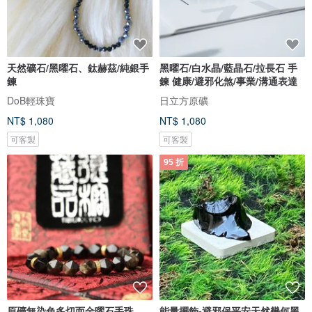
天然礦石/黑曜石、鈦赫茲/純銀手
黑曜石/白水晶/藍晶石/拉長石 手
鍊
鍊 健康/避邪化煞/事業/溝通表達
DoB輕珠寶
日立方原礦
NT$ 1,080
NT$ 1,080
可客製
可客製
95 折
原礦無染色多切面金曜石手珠
能量擺飾-避邪保平安天然幾何黑