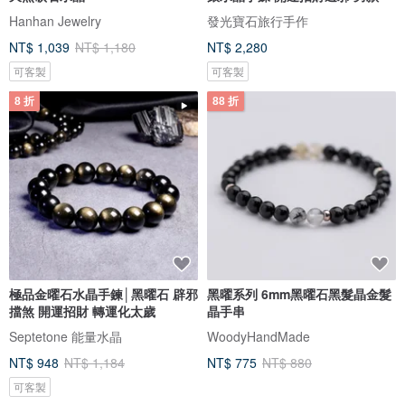
Hanhan Jewelry
發光寶石旅行手作
NT$ 1,039
NT$ 1,180
NT$ 2,280
可客製
可客製
8 折
88 折
極品金曜石水晶手鍊│黑曜石 辟邪
黑曜系列 6mm黑曜石黑髮晶金髮
擋煞 開運招財 轉運化太歲
晶手串
Septetone 能量水晶
WoodyHandMade
NT$ 948
NT$ 1,184
NT$ 775
NT$ 880
可客製