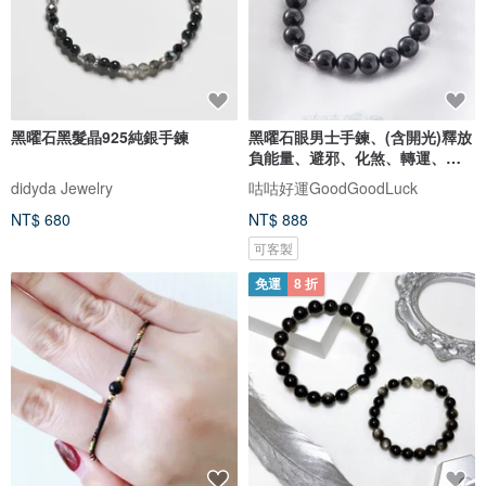
黑曜石黑髮晶925純銀手鍊
黑曜石眼男士手鍊、(含開光)釋放
負能量、避邪、化煞、轉運、聚
財
didyda Jewelry
咕咕好運GoodGoodLuck
NT$ 680
NT$ 888
可客製
免運
8 折