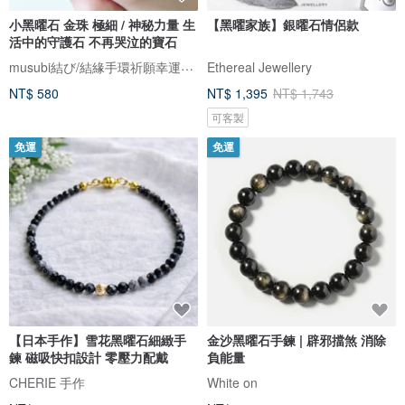
小黑曜石 金珠 極細 / 神秘力量 生
【黑曜家族】銀曜石情侶款
活中的守護石 不再哭泣的寶石
musubi結び/結緣手環祈願幸運繩。接單製作，下訂前請先詳閱賣場公告欄
Ethereal Jewellery
NT$ 580
NT$ 1,395
NT$ 1,743
可客製
免運
免運
【日本手作】雪花黑曜石細緻手
金沙黑曜石手鍊 | 辟邪擋煞 消除
鍊 磁吸快扣設計 零壓力配戴
負能量
CHERIE 手作
White on