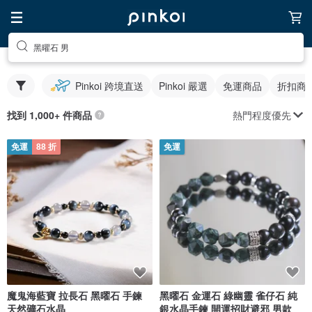
黑曜石 男
Pinkoi 跨境直送
Pinkoi 嚴選
免運商品
折扣商
熱門程度優先
找到 1,000+ 件商品
免運
88 折
免運
魔鬼海藍寶 拉長石 黑曜石 手鍊
黑曜石 金運石 綠幽靈 雀仔石 純
天然礦石水晶
銀水晶手鍊 開運招財避邪 男款