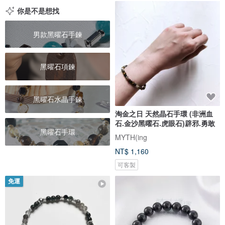
你是不是想找
男款黑曜石手鍊
黑曜石項鍊
黑曜石水晶手鍊
淘金之日 天然晶石手環 (非洲血
石.金沙黑曜石.虎眼石)辟邪.勇敢
黑曜石手環
MYTH(ing
NT$ 1,160
可客製
免運