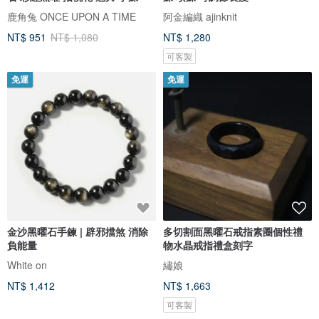
鹿角兔 ONCE UPON A TIME
阿金編織 ajinknit
NT$ 951
NT$ 1,080
NT$ 1,280
可客製
免運
免運
金沙黑曜石手鍊 | 辟邪擋煞 消除
多切割面黑曜石戒指素圈個性禮
負能量
物水晶戒指禮盒刻字
White on
繡娘
NT$ 1,412
NT$ 1,663
可客製