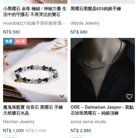
小黑曜石 金珠 極細 / 神秘力量 生
黑曜石黑髮晶925純銀手鍊
活中的守護石 不再哭泣的寶石
musubi結び/結緣手環祈願幸運繩。接單製作，下訂前請先詳閱賣場公告欄
didyda Jewelry
NT$ 580
NT$ 680
免運
88 折
魔鬼海藍寶 拉長石 黑曜石 手鍊
ORE – Dalmatian Jasper - 斑點
天然礦石水晶
石珍珠黑曜石 – 純銀項鍊
Hanhan Jewelry
soma sema studio
NT$ 1,039
NT$ 1,180
NT$ 2,880