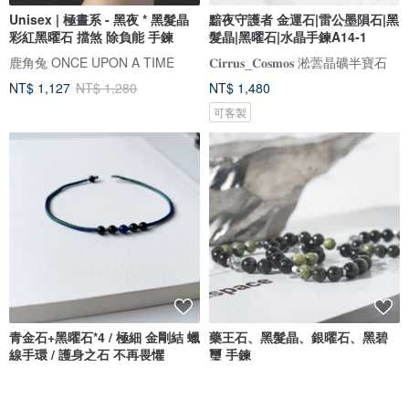
Unisex | 極晝系 - 黑夜 * 黑髮晶
黯夜守護者 金運石|雷公墨隕石|黑
彩紅黑曜石 擋煞 除負能 手鍊
髮晶|黑曜石|水晶手鍊A14-1
鹿角兔 ONCE UPON A TIME
𝐂𝐢𝐫𝐫𝐮𝐬_𝐂𝐨𝐬𝐦𝐨𝐬 淞蕓晶礦半寶石
NT$ 1,127
NT$ 1,280
NT$ 1,480
可客製
青金石+黑曜石*4 / 極細 金剛結 蠟
藥王石、黑髮晶、銀曜石、黑碧
線手環 / 護身之石 不再畏懼
璽 手鍊
musubi結び/結緣手環祈願幸運繩。接單製作，下訂前請先詳閱賣場公告欄
日立方原礦
NT$ 680
NT$ 1,380