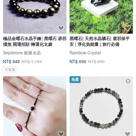
極品金曜石水晶手鍊│黑曜石 辟邪
黑曜石| 天然水晶礦石| 避邪保平
擋煞 開運招財 轉運化太歲
安 | 淨化負能量 | 旅行必備
Septetone 能量水晶
Rainbow Crystal
NT$ 948
NT$ 1,184
NT$ 656
NT$ 690
可客製
免運