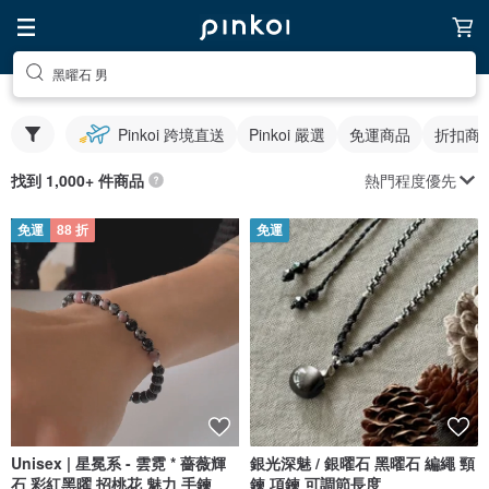
黑曜石 男
Pinkoi 跨境直送
Pinkoi 嚴選
免運商品
折扣商
熱門程度優先
找到 1,000+ 件商品
免運
88 折
免運
Unisex | 星冕系 - 雲霓 * 薔薇輝
銀光深魅 / 銀曜石 黑曜石 編繩 頸
石 彩紅黑曜 招桃花 魅力 手鍊
鍊 項鍊 可調節長度