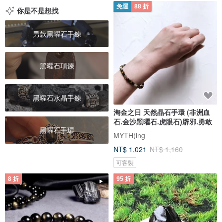
免運
88 折
你是不是想找
男款黑曜石手鍊
黑曜石項鍊
黑曜石水晶手鍊
淘金之日 天然晶石手環 (非洲血
石.金沙黑曜石.虎眼石)辟邪.勇敢
黑曜石手環
MYTH(ing
NT$ 1,021
NT$ 1,160
可客製
8 折
95 折