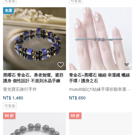
可客製
可客製
免運
黑曜石 青金石。勇者無懼。避邪
青金石+黑曜石 極細 幸運繩 蠟線
護身 個性設計 不規則水晶手鍊
手環 / 護身之石
musubi結び/結緣手環祈願幸運繩。接單製作，下訂前請先詳閱賣場公告欄
發光寶石旅行手作
NT$ 1,480
NT$ 650
可客製
88 折
88 折