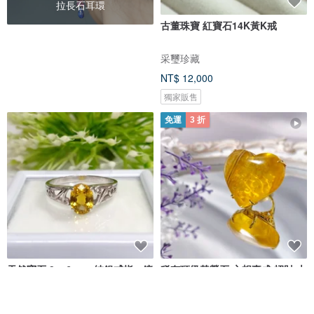
拉長石耳環
古董珠寶 紅寶石14K黃K戒
采璽珍藏
NT$ 12,000
獨家販售
免運
3 折
天然寶石 8 x 6 mm 純銀戒指，鑲
稀有頂級黃螢石 心想事成 招財 大
嵌天然黃水晶，寶石乾淨透亮。
寶石戒指 內徑17.2mm 禮物 收藏
homejewgem
LINFINITY 大千設計無限創藝