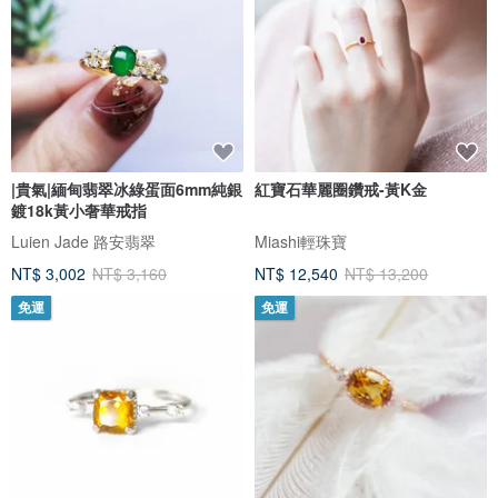
|貴氣|緬甸翡翠冰綠蛋面6mm純銀
紅寶石華麗圈鑽戒-黃K金
鍍18k黃小奢華戒指
Luien Jade 路安翡翠
Miashi輕珠寶
NT$ 3,002
NT$ 3,160
NT$ 12,540
NT$ 13,200
免運
免運