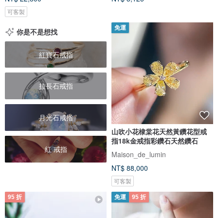
可客製
免運
你是不是想找
紅寶石戒指
拉長石戒指
月光石戒指
山吹小花棣棠花天然黃鑽花型戒
指18k金戒指彩鑽石天然鑽石
紅 戒指
Maison_de_lumin
NT$ 88,000
可客製
95 折
免運
95 折