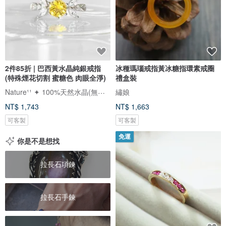
2件85折 | 巴西黃水晶純銀戒指
冰種瑪瑙戒指黃冰糖指環素戒圈
(特殊煙花切割 蜜糖色 肉眼全淨)
禮盒裝
Nature¹¹ ✦ 100%天然水晶(無加工)
繡娘
NT$ 1,743
NT$ 1,663
可客製
可客製
免運
你是不是想找
拉長石項鍊
拉長石手鍊