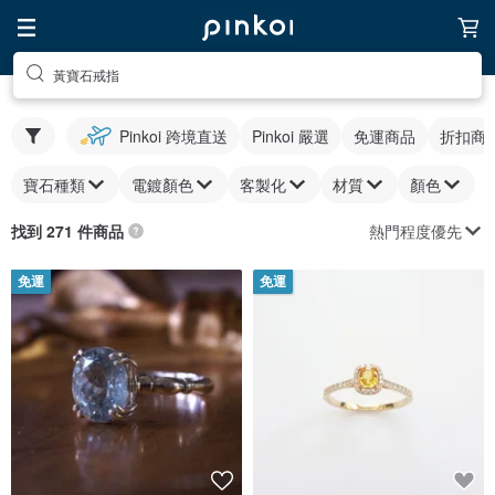
黃寶石戒指
Pinkoi 跨境直送
Pinkoi 嚴選
免運商品
折扣商
寶石種類
電鍍顏色
客製化
材質
顏色
熱門程度優先
找到 271 件商品
免運
免運