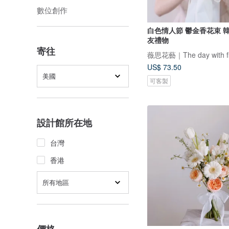
數位創作
白色情人節 鬱金香花束 韓式花束 女
友禮物
寄往
薇思花藝｜The day with fl
US$ 73.50
美國
可客製
設計館所在地
台灣
香港
所有地區