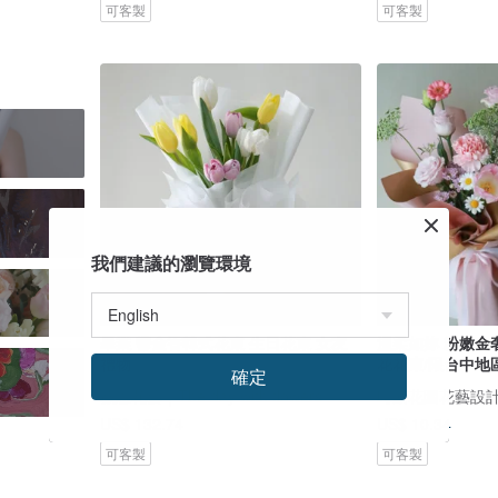
可客製
可客製
我們建議的瀏覽環境
畢業 鬱金香韓式花束 生日花束 女友
溫柔如妳 粉嫩金奢
禮物
花花束/限台中地
確定
薇思花藝｜The day with flowers
時葳花園花藝設
US$ 132.74
US$ 10.34
可客製
可客製