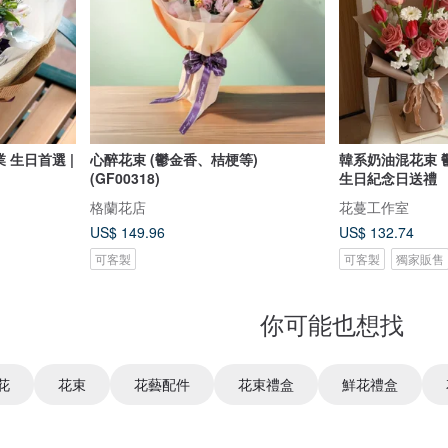
 生日首選 |
心醉花束 (鬱金香、桔梗等)
韓系奶油混花束 
(GF00318)
生日紀念日送禮
格蘭花店
花蔓工作室
US$ 149.96
US$ 132.74
可客製
可客製
獨家販售
你可能也想找
花
花束
花藝配件
花束禮盒
鮮花禮盒