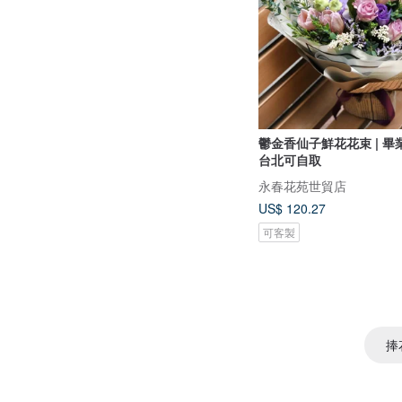
鬱金香仙子鮮花花束 | 畢業
台北可自取
永春花苑世貿店
US$ 120.27
可客製
捧