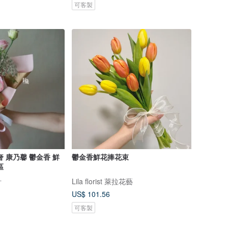
可客製
 康乃馨 鬱金香 鮮
鬱金香鮮花捧花束
區
計
Lila florist 萊拉花藝
US$ 101.56
可客製