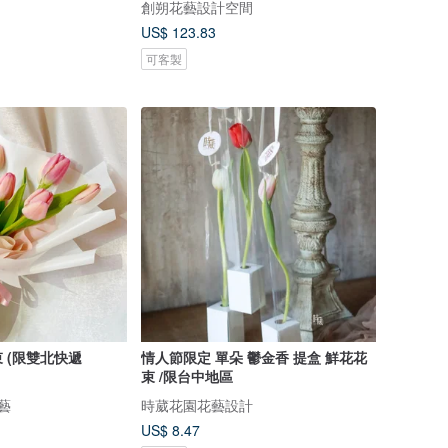
創朔花藝設計空間
US$ 123.83
可客製
粉色鬱金香鮮花束 (限雙北快遞
情人節限定 單朵 鬱金香 提盒 鮮花花
束 /限台中地區
花藝
時葳花園花藝設計
US$ 8.47