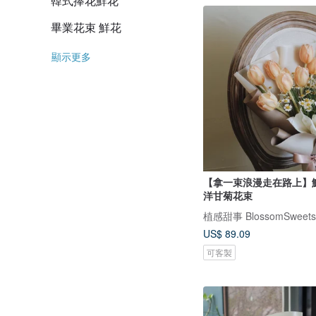
韓式捧花鮮花
畢業花束 鮮花
顯示更多
【拿一束浪漫走在路上】
洋甘菊花束
植感甜事 BlossomSweets
US$ 89.09
可客製