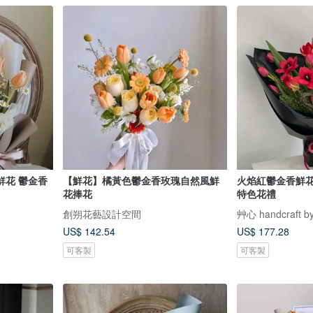
鮮花 鬱金香
【鮮花】橘黃色鬱金香玫瑰自然風鮮
火焰紅鬱金香鮮花
花捧花
特色花禮
創朔花藝設計空間
艸心 handcraft by
US$ 142.54
US$ 177.28
可客製
可客製