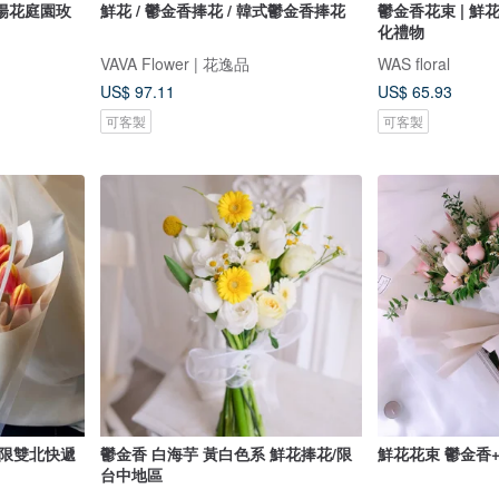
陽花庭園玫
鮮花 / 鬱金香捧花 / 韓式鬱金香捧花
鬱金香花束 | 鮮花
化禮物
VAVA Flower | 花逸品
WAS floral
US$ 97.11
US$ 65.93
可客製
可客製
僅限雙北快遞
鬱金香 白海芋 黃白色系 鮮花捧花/限
鮮花花束 鬱金香
台中地區