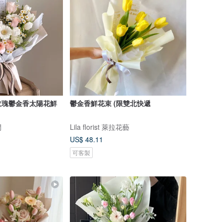
玫瑰鬱金香太陽花鮮
鬱金香鮮花束 (限雙北快遞
間
Lila florist 萊拉花藝
US$ 48.11
可客製