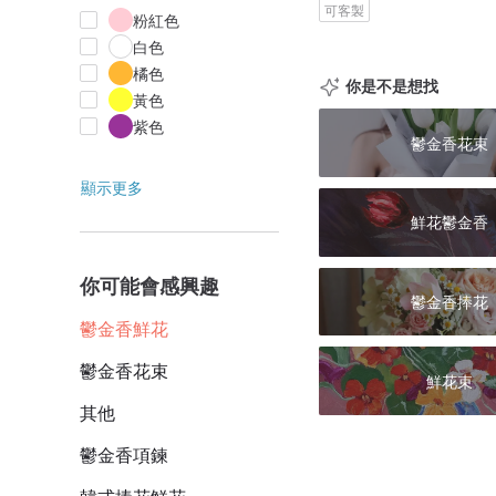
可客製
粉紅色
白色
橘色
你是不是想找
黃色
紫色
鬱金香花束
顯示更多
鮮花鬱金香
你可能會感興趣
鬱金香捧花
鬱金香鮮花
鬱金香花束
鮮花束
其他
鬱金香項鍊