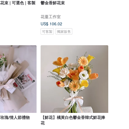
花束 | 可選色 | 客製
鬱金香鮮花束
花蔓工作室
US$ 106.02
可客製
獨家販售
+玫瑰/情人節禮物
【鮮花】橘黃白色鬱金香韓式鮮花捧
花