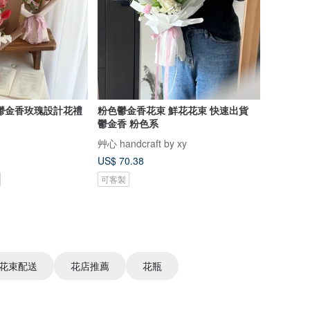
鬱金香玫瑰設計花禮
粉色鬱金香花束 鮮花花束 快速出貨
鬱金香 粉色系
艸心 handcraft by xy
US$ 70.38
可客製
花束配送
花店推薦
花瓶