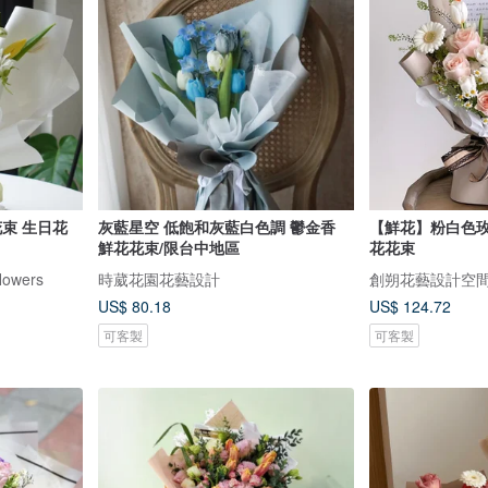
日花
灰藍星空 低飽和灰藍白色調 鬱金香
【鮮花】粉白色
鮮花花束/限台中地區
花花束
owers
時葳花園花藝設計
創朔花藝設計空
US$ 80.18
US$ 124.72
可客製
可客製