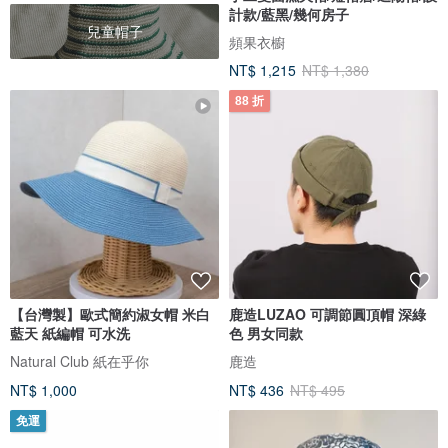
計款/藍黑/幾何房子
兒童帽子
頻果衣櫥
NT$ 1,215
NT$ 1,380
88 折
【台灣製】歐式簡約淑女帽 米白
鹿造LUZAO 可調節圓頂帽 深綠
藍天 紙編帽 可水洗
色 男女同款
Natural Club 紙在乎你
鹿造
NT$ 1,000
NT$ 436
NT$ 495
免運