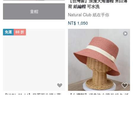
【台灣製】浪漫大海灘帽 米白薄
荷 紙編帽 可水洗
童帽
Natural Club 紙在乎你
NT$ 1,050
免運
88 折
【HiGh MaLi】日系五分帽 | 藍
【台灣製】經典漁夫帽 玫粉色 紙
+台式藥品| 帽簷三樣式 |台灣設計
編帽 可水洗
HiGh MaLi
Natural Club 紙在乎你
NT$ 1,039
NT$ 1,180
NT$ 1,000
可客製