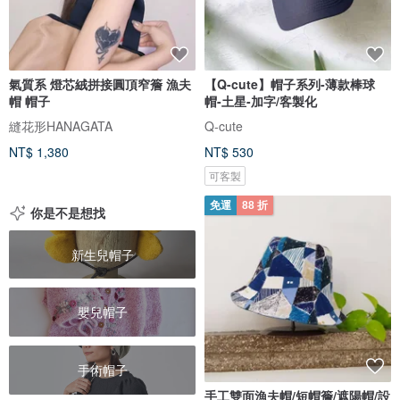
氣質系 燈芯絨拼接圓頂窄簷 漁夫
【Q-cute】帽子系列-薄款棒球
帽 帽子
帽-土星-加字/客製化
縫花形HANAGATA
Q-cute
NT$ 1,380
NT$ 530
可客製
免運
88 折
你是不是想找
新生兒帽子
嬰兒帽子
手術帽子
手工雙面漁夫帽/短帽簷/遮陽帽/設