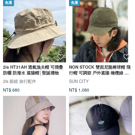
免運
免運
2is HT31AH 透氣漁夫帽 可摺疊
NON STOCK 雙面尼龍棒球帽 飛
防曬 防潑水 遮陽帽│聖誕禮物
行帽 可調節 戶外遮陽 橄欖綠 卡
其
2is 眼鏡 旅行配件
SUN CITY
NT$ 680
NT$ 1,080