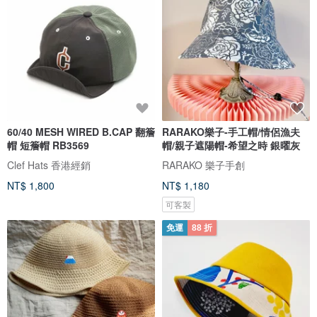
60/40 MESH WIRED B.CAP 翻簷
RARAKO樂子-手工帽/情侶漁夫
帽 短簷帽 RB3569
帽/親子遮陽帽-希望之時 銀曜灰
Clef Hats 香港經銷
RARAKO 樂子手創
NT$ 1,800
NT$ 1,180
可客製
免運
88 折