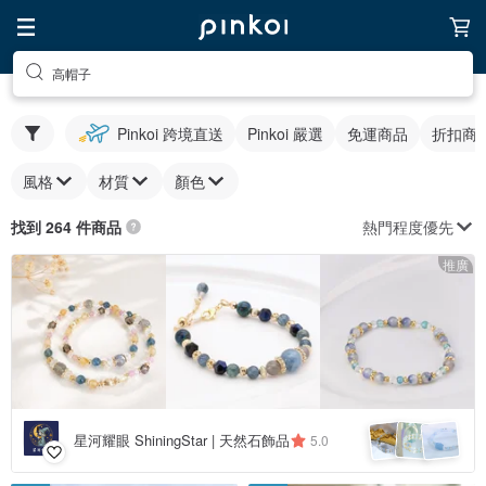
高帽子
Pinkoi 跨境直送
Pinkoi 嚴選
免運商品
折扣商
風格
材質
顏色
熱門程度優先
找到 264 件商品
推廣
星河耀眼 ShiningStar | 天然石飾品
5.0