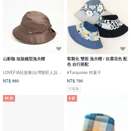
山影咖 短版鐘型漁夫帽
客製化 雙面 漁夫帽 / 自選花色 配
色 自行搭配
LOVEFIA菈斐雅|台灣製匠人設計帽款
#Turquoise 特菓子
NT$ 980
NT$ 790
可客製
88 折
8 折