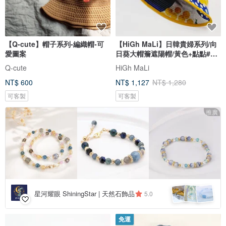
【Q-cute】帽子系列-編織帽-可
【HiGh MaLi】日韓貴婦系列/向
愛圖案
日葵大帽簷遮陽帽/黃色+點點#生
日
Q-cute
HiGh MaLi
NT$ 600
NT$ 1,127
NT$ 1,280
可客製
可客製
推廣
星河耀眼 ShiningStar | 天然石飾品
5.0
免運