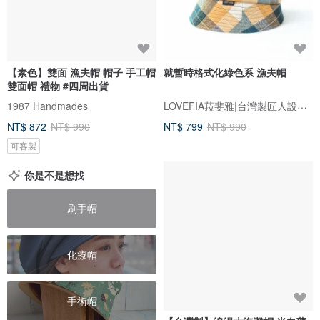
【素色】雙面 漁夫帽 帽子 手工帽
就暫時格式化綠色系 漁夫帽
雙面帽 禮物 #四周出貨
LOVEFIA菈斐雅|台灣製匠人設計帽款
1987 Handmades
NT$ 872
NT$ 990
NT$ 799
NT$ 990
可客製
你是不是想找
刷手帽
化療帽
手術帽