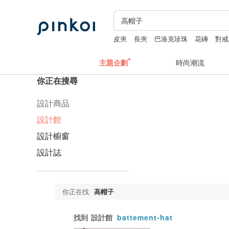
皮夾
長夾
巴洛克珍珠
花磚
對戒
主題企劃
時尚潮流
你正在搜尋
設計商品
設計館
設計櫥窗
設計誌
你正在找
高帽子
找到
設計館
battement-hat