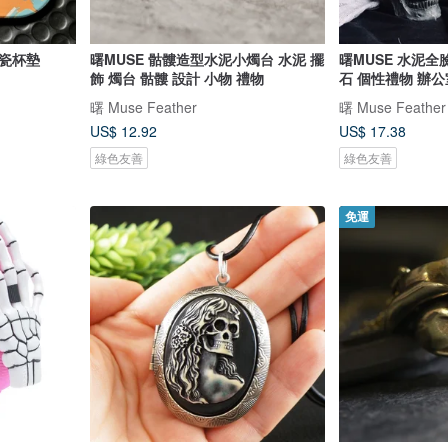
陶瓷杯墊
曙MUSE 骷髏造型水泥小燭台 水泥 擺
曙MUSE 水泥全
飾 燭台 骷髏 設計 小物 禮物
石 個性禮物 辦
曙 Muse Feather
曙 Muse Feather
US$ 12.92
US$ 17.38
綠色友善
綠色友善
免運