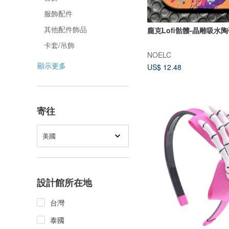
服飾配件
其他配件飾品
龐克Lofi骷髏-晶雕吸水
卡套/吊飾
NOELC
顯示更多
US$ 12.48
寄往
美國
設計館所在地
台灣
泰國