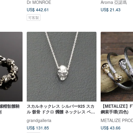
Dr MONROE
Aroma 亞諾瑪
US$ 442.61
US$ 21.43
可客製
スカルネックレス シルバー925 スカ
【METALIZE】F
列
ル 骸骨 ドクロ 髑髏 ネックレス ペン
鋼索手環(四色)
ダント シルバーアクセサリー メンズ
grandgalleria
METALIZE PRO
ユニセックス クリスマス 誕生日 プ
US$ 131.85
US$ 43.66
レゼント