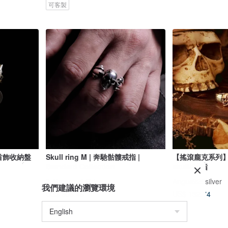
可客製
骨首飾收納盤
Skull ring M | 奔馳骷髏戒指 |
【搖滾龐克系列】 
Standard Collection
skull//戒指
2 Abnormal Sides
Angus925silver
我們建議的瀏覽環境
US$ 306.46
US$ 132.74
可客製