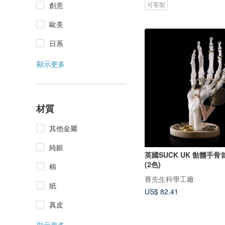
創意
可客製
歐美
日系
顯示更多
材質
其他金屬
純銀
英國SUCK UK 骷髏手
(2色)
棉
賽先生科學工廠
紙
US$ 82.41
真皮