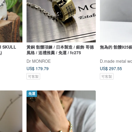
L
黃銅 骷髏項鍊 / 日本製造 / 銀飾 哥德
無為的 骷髏925
)
風格 / 送禮推薦 / 免運 / fc275
Dr MONROE
D.made metal wo
US$ 179.79
US$ 297.55
可客製
可客製
免運