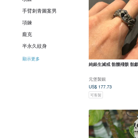
手臂刺青圖案男
項鍊
龐克
半永久紋身
顯示更多
純銀生滅戒 骷髏殘骸 骷
元堡製銀
US$ 177.73
可客製