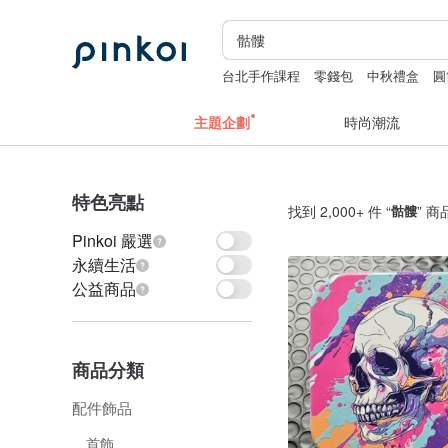
台北手作課程
零錢包
中秋禮盒
圓
主題企劃
時尚潮流
特色亮點
找到 2,000+ 件 “
骷髏
” 商
Pinkoi 嚴選
永續生活
公益商品
商品分類
配件飾品
首飾