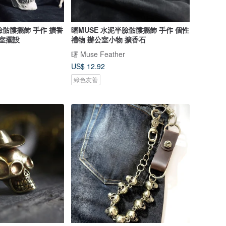
臉骷髏擺飾 手作 擴香
曙MUSE 水泥半臉骷髏擺飾 手作 個性
公室擺設
禮物 辦公室小物 擴香石
曙 Muse Feather
US$ 12.92
綠色友善