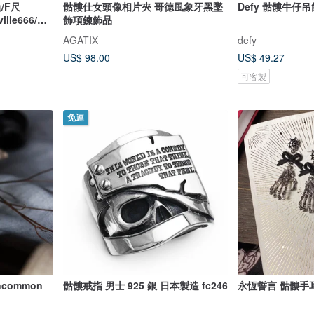
/F尺
骷髏仕女頭像相片夾 哥德風象牙黑墜
Defy 骷髏牛仔
ille666/ha
飾項鍊飾品
AGATIX
defy
US$ 98.00
US$ 49.27
可客製
免運
ncommon
骷髏戒指 男士 925 銀 日本製造 fc246
永恆誓言 骷髏手