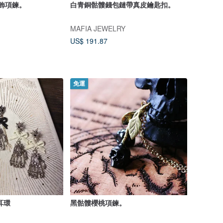
吊飾項鍊。
白青銅骷髏錢包鏈帶真皮鑰匙扣。
MAFIA JEWELRY
US$ 191.87
免運
耳環
黑骷髏櫻桃項鍊。