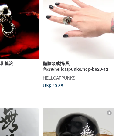
耳環 搖滾
骷髏頭戒指/黑
色/#9/hellcatpunks/hcp-b620-12
HELLCATPUNKS
US$ 20.38