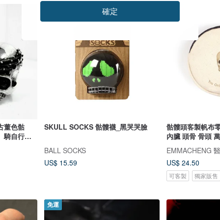
確定
古董色骷
SKULL SOCKS 骷髏襪_黑哭哭臉
骷髏頭客製帆布零
、騎自行車
內臟 頭骨 骨頭 
BALL SOCKS
EMMACHENG
US$ 15.59
US$ 24.50
可客製
獨家販售
免運