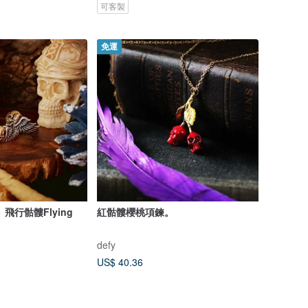
可客製
免運
飛行骷髏Flying
紅骷髏櫻桃項鍊。
defy
US$ 40.36