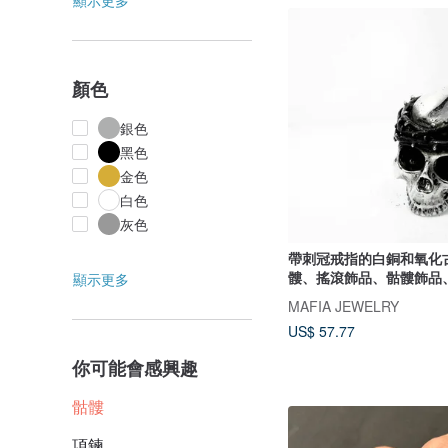
顯示更多
顏色
銀色
黑色
金色
白色
灰色
帶刺冠戒指的白銅和氧化
髏、搖滾飾品、骷髏飾品
顯示更多
的人飾品
MAFIA JEWELRY
US$ 57.77
你可能會感興趣
骷髏
項鍊