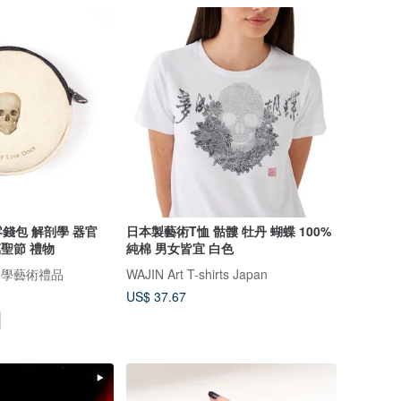
錢包 解剖學 器官
日本製藝術T恤 骷髏 牡丹 蝴蝶 100%
萬聖節 禮物
純棉 男女皆宜 白色
 醫學藝術禮品
WAJIN Art T-shirts Japan
US$ 37.67