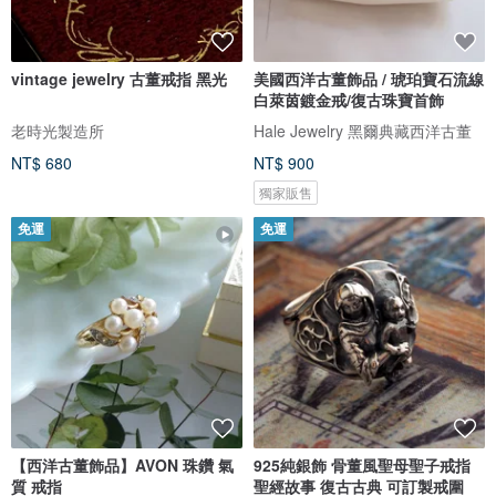
vintage jewelry 古董戒指 黑光
美國西洋古董飾品 / 琥珀寶石流線
白萊茵鍍金戒/復古珠寶首飾
老時光製造所
Hale Jewelry 黑爾典藏西洋古董
NT$ 680
NT$ 900
獨家販售
免運
免運
【西洋古董飾品】AVON 珠鑽 氣
925純銀飾 骨董風聖母聖子戒指
質 戒指
聖經故事 復古古典 可訂製戒圍