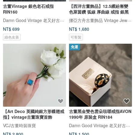
古董Vintage 銀色老石戒指
【西洋古董飾品】12.5繽紛漸變
RIN160
色萊茵鑽 弧線 厚曲線 戒指 銀黑
Damn Good Vintage 老又好古董珠寶
挪亞方舟古董飾品 Vintage Jewelry
NT$ 699
NT$ 1,680
綠色友善
可客製
免運
【Art Deco 英國純銀方形蝶翅戒
古董黑金雙色雲朵琺瑯戒指AVON
指】vintage古董珠寶首飾
1990年 原裝盒 RIN184
Damn Good Vintage 老又好古董珠寶
VCJ古董時裝珠寶
NT$ 2,800
NT$ 1,500