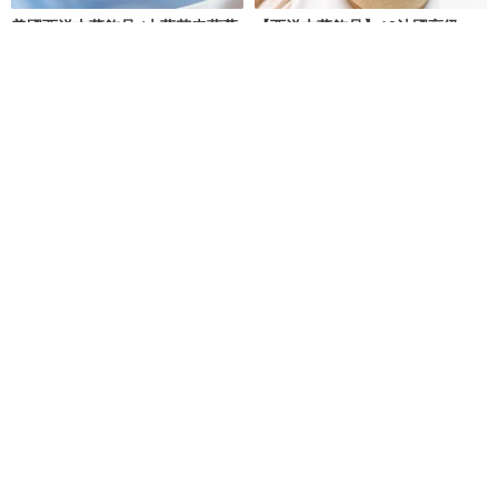
美國西洋古董飾品 /木蘭花卉藤蔓
【西洋古董飾品】12法國高級
壓紋鍍銀勺環復古戒指
Lucie厚磅上流古典風琺瑯 戒指
挪亞方舟古董飾品 Vintage Jewelry
Hale Jewelry 黑爾典藏西洋古董
NT$ 1,980
NT$ 1,480
獨家販售
可客製
1950 玫瑰金 古董機芯戒指
法國獨立設計師 巴黎工坊匠人手
作 RONDA戒指
Pickers 古董設計
La Divini