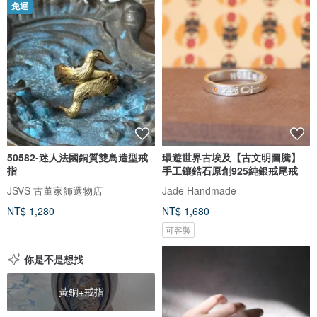
免運
50582-迷人法國銅質雙鳥造型戒
環遊世界古埃及【古文明圖騰】
指
手工鑲鋯石原創925純銀戒尾戒
JSVS 古董家飾選物店
Jade Handmade
NT$ 1,280
NT$ 1,680
可客製
你是不是想找
黃銅+戒指