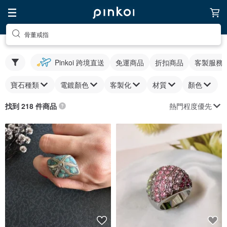
骨董戒指
Pinkoi 跨境直送
免運商品
折扣商品
客製服務
寶石種類
電鍍顏色
客製化
材質
顏色
熱門程度優先
找到 218 件商品