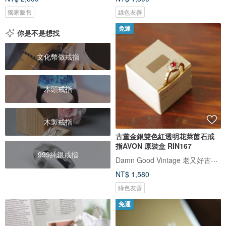
獨家販售
綠色友善
免運
你是不是想找
文化幣做戒指
木頭戒指
木製戒指
古董金銀雙色紅透明花萊茵石戒
指AVON 原裝盒 RIN167
999純銀戒指
Damn Good Vintage 老又好古董珠寶
NT$ 1,580
綠色友善
免運