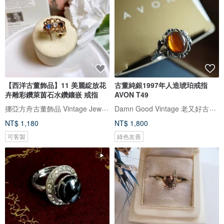
【西洋古董飾品】11 美麗綻放花
古董純銀1997年人造琥珀戒指
卉雕彩鑽萊茵石水鑽鑲嵌 戒指
AVON T49
挪亞方舟古董飾品 Vintage Jewelry
Damn Good Vintage 老又好古董珠寶
NT$ 1,180
NT$ 1,800
可客製
綠色友善