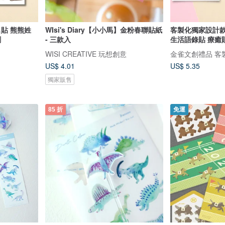
名貼 熊熊姓
WIsi's Diary【小小馬】金粉春聯貼紙
客製化獨家設計款
創
- 三款入
生活語錄貼 療癒
WISI CREATIVE 玩想創意
金雀文創禮品 客
US$ 4.01
US$ 5.35
獨家販售
85 折
免運