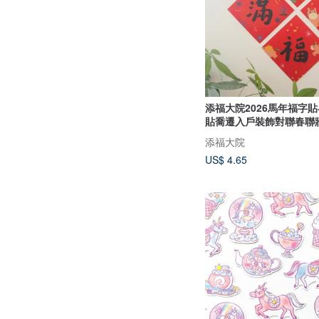
添福大院2026馬年福字
貼喬遷入戶裝飾對聯春聯
添福大院
US$ 4.65