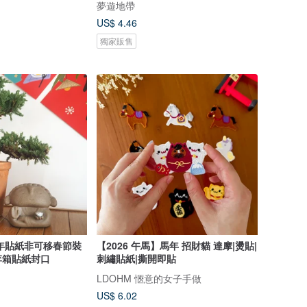
夢遊地帶
US$ 4.46
獨家販售
馬年貼紙非可移春節裝
【2026 午馬】馬年 招財貓 達摩|燙貼|
李箱貼紙封口
刺繡貼紙|撕開即貼
LDOHM 愜意的女子手做
US$ 6.02