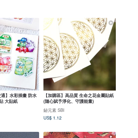
通】水彩插畫 防水
【加購區】高品質 生命之花金屬貼紙
貼 大貼紙
(隨心賦予淨化、守護能量)
鉍元素 SBI
US$ 1.12