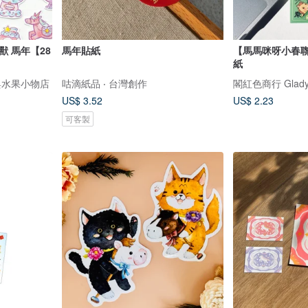
獸 馬年【28
馬年貼紙
【馬馬咪呀小春
紙
s 紅茶與水果小物店
咕滴紙品 ‧ 台灣創作
閣紅色商行 Gladys 
US$ 3.52
US$ 2.23
可客製