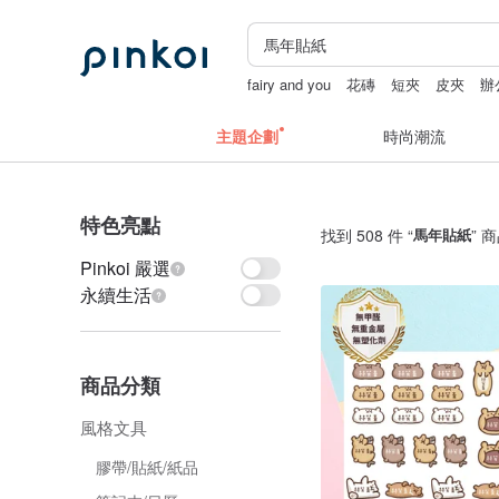
fairy and you
花磚
短夾
皮夾
辦
主題企劃
時尚潮流
特色亮點
找到 508 件 “
馬年貼紙
” 
Pinkoi 嚴選
永續生活
商品分類
風格文具
膠帶/貼紙/紙品