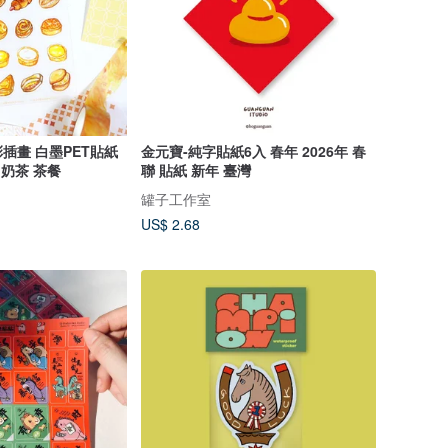
插畫 白墨PET貼紙
金元寶-純字貼紙6入 春年 2026年 春
 奶茶 茶餐
聯 貼紙 新年 臺灣
罐子工作室
US$ 2.68