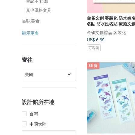
筆記本/日曆
其他風格文具
金雀文創 客製化 防水姓
品味美食
名貼 防水姓名貼 療癒文
金雀文創禮品 客製化
顯示更多
US$ 6.69
可客製
寄往
85 折
美國
設計館所在地
台灣
中國大陸