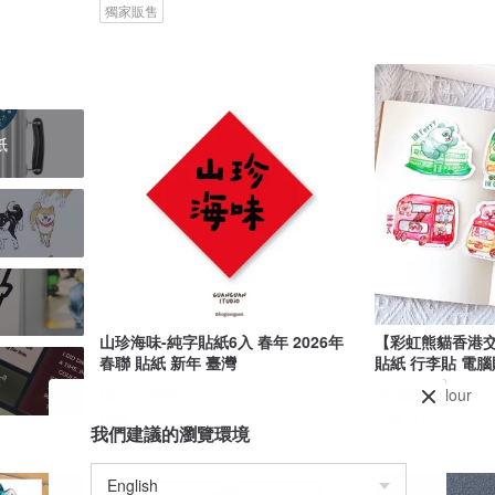
獨家販售
紙
山珍海味-純字貼紙6入 春年 2026年
【彩虹熊貓香港交
春聯 貼紙 新年 臺灣
貼紙 行李貼 電腦
罐子工作室
Deville Colour
US$ 2.68
US$ 2.30
我們建議的瀏覽環境