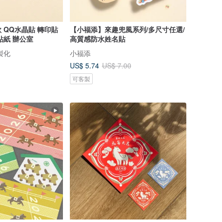
 QQ水晶貼 轉印貼
【小福添】來趣兜風系列/多尺寸任選/
貼紙 辦公室
高質感防水姓名貼
製化
小福添
US$ 5.74
US$ 7.00
可客製