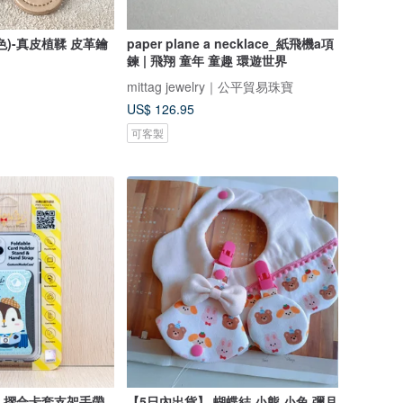
)-真皮植鞣 皮革鑰
paper plane a necklace_紙飛機a項
鍊 | 飛翔 童年 童趣 環遊世界
mittag jewelry｜公平貿易珠寶
US$ 126.95
可客製
ends 摺合卡套支架手帶
【5日內出貨】 蝴蝶結 小熊 小兔 彌月