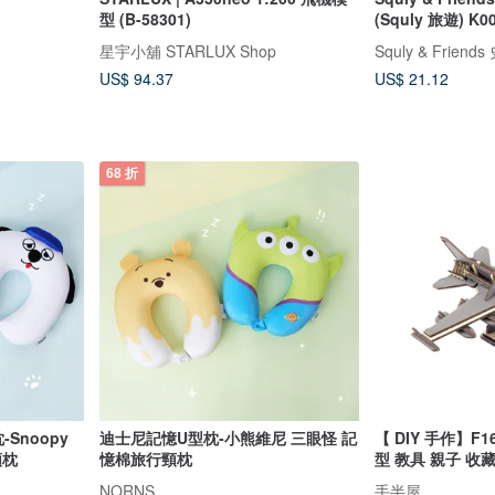
型 (B-58301)
(Squly 旅遊) K0
星宇小舖 STARLUX Shop
Squly & Frie
US$ 94.37
US$ 21.12
68 折
-Snoopy
迪士尼記憶U型枕-小熊維尼 三眼怪 記
【 DIY 手作】F
頸枕
憶棉旅行頸枕
型 教具 親子 收
NORNS
手半屋