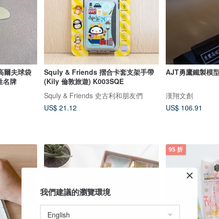
化高爾夫球袋
Squly & Friends 摺合卡套支架手帶
AJT勇鷹鐵製模
姓名牌
(Kily 倫敦旅遊) K003SQE
Squly & Friends 史古利和朋友們
漢翔文創
US$ 21.12
US$ 106.91
95 折
我們建議的瀏覽環境