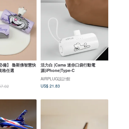
必備】 魯斯佛智慧快
活力白 |Cama 迷你口袋行動電
規格任選
源|iPhone|Type-C
AIRPLUG設計館
US$ 21.83
57.02