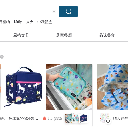
日禮物
Miffy
皮夾
中秋禮盒
風格文具
居家餐廚
品味美食
美國【PACKiT 冰酷】 免冰塊的保冷袋/母奶袋
晴天鞋鞋
5.0
(332)