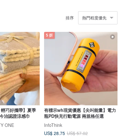
排序
熱門程度優先
5 折
。輕巧好攜帶】夏季
有標示wh現貨優惠【尖叫能量】電力
M今治認證涼感巾
瓶PD快充行動電源 兩規格任選
TY ONE
InfoThink
US$ 28.75
US$ 57.02