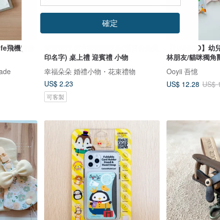
確定
 life飛機窗發
愛意飛行 復古飛機開瓶器(滿百份免費
【HAMICO】幼兒
印名字) 桌上禮 迎賓禮 小物
林朋友/貓咪獨角獸
ade
幸福朵朵 婚禮小物・花束禮物
Ooyii 吾憶
US$ 2.23
US$ 12.28
US$ 
可客製