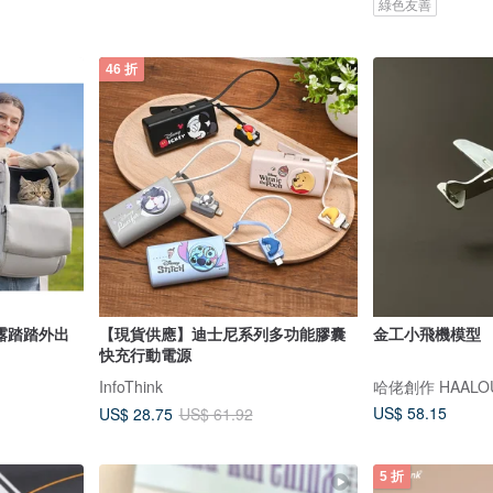
綠色友善
46 折
 露踏踏外出
【現貨供應】迪士尼系列多功能膠囊
金工小飛機模型
快充行動電源
InfoThink
哈佬創作 HAALOU
US$ 58.15
US$ 28.75
US$ 61.92
5 折