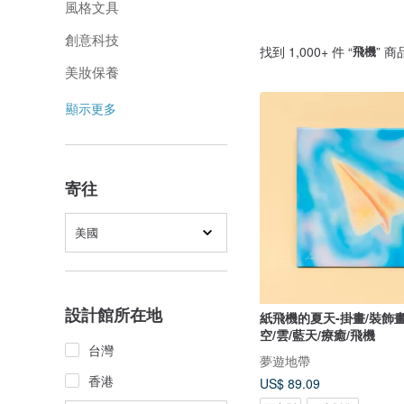
風格文具
創意科技
找到 1,000+ 件 “
飛機
” 商
美妝保養
顯示更多
寄往
美國
設計館所在地
紙飛機的夏天-掛畫/裝飾畫
空/雲/藍天/療癒/飛機
台灣
夢遊地帶
香港
US$ 89.09