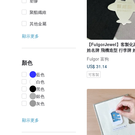
塑膠
聚酯纖維
其他金屬
顯示更多
【FulgorJewel】客製
姓名牌 飛機造型 行李牌 
Fulgor 富狗
顏色
US$ 31.14
藍色
可客製
白色
黑色
銀色
灰色
顯示更多