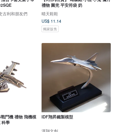
02SQE
禮物 圍兜 平安符袋 奶
nds 史古利和朋友們
晴天鞋鞋
US$ 11.14
獨家販售
16戰鬥機 禮物 飛機模
IDF翔昇鐵製模型
藏 科學
漢翔文創