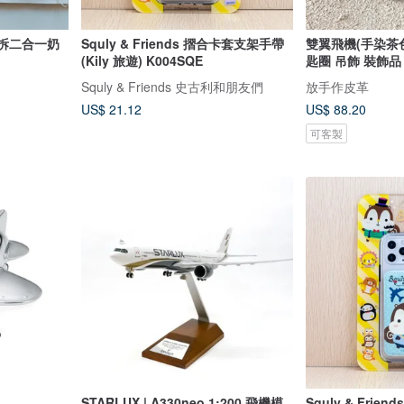
可拆二合一奶
Squly & Friends 摺合卡套支架手帶
雙翼飛機(手染茶色
(Kily 旅遊) K004SQE
匙圈 吊飾 裝飾品
Squly & Friends 史古利和朋友們
放手作皮革
US$ 21.12
US$ 88.20
可客製
STARLUX | A330neo 1:200 飛機模
Squly & Fri