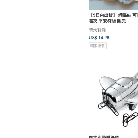
【5日內出貨】 蝴蝶結 
嘴夾 平安符袋 圍兜
晴天鞋鞋
US$ 14.26
獨家販售
復古小飛機紙鎮