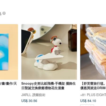
品
/畫/畫作/天
Snoopy史努比紙飛機-手機架 擺飾生
【舒芙蕾旅行毯
日聖誕交換療癒禮物花生漫畫
優惠買就送ORI
JARLL 讚爾藝術
+81 PLUS EIGH
US$ 30.56
US$ 84.10