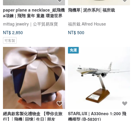
paper plane a necklace_紙飛機
飛機草│泥作系列│福所栽
a項鍊 | 飛翔 童年 童趣 環遊世界
mittag jewelry｜公平貿易珠寶
福所栽 Alfred House
NT$ 2,850
NT$ 500
可客製
免運
經典款客製化禮物盒 【帶你去旅
STARLUX | A330neo 1:200 飛
行】│飛機│回憶│生日│朋友
機模型 (B-58301)
Capies手作精品禮物
星宇小舖 STARLUX Shop