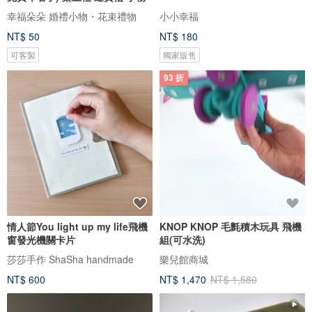
幸福朵朵 婚禮小物・花束禮物
小小幸福
NT$ 50
NT$ 180
可客製
獨家販售
93 折
情人節You light up my life飛機
KNOP KNOP 毛氈積木玩具 飛機
窗發光機關卡片
組(可水洗)
莎莎手作 ShaSha handmade
樂兒館商城
NT$ 600
NT$ 1,470
NT$ 1,580