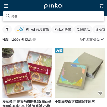
飛機
Pinkoi 跨境直送
Pinkoi 嚴選
免運商品
折扣商
熱門程度優先
找到 1,000+ 件商品
免運
愛意飛行 復古飛機開瓶器(滿百份
小部頭空白方格筆記本彩灰
免費印名字) 桌上禮 迎賓禮 小物