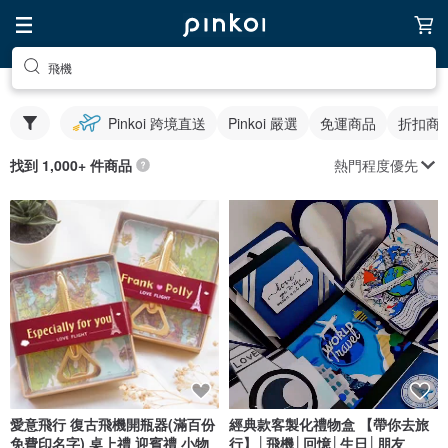
飛機
Pinkoi 跨境直送
Pinkoi 嚴選
免運商品
折扣商
熱門程度優先
找到 1,000+ 件商品
愛意飛行 復古飛機開瓶器(滿百份
經典款客製化禮物盒 【帶你去旅
免費印名字) 桌上禮 迎賓禮 小物
行】│飛機│回憶│生日│朋友