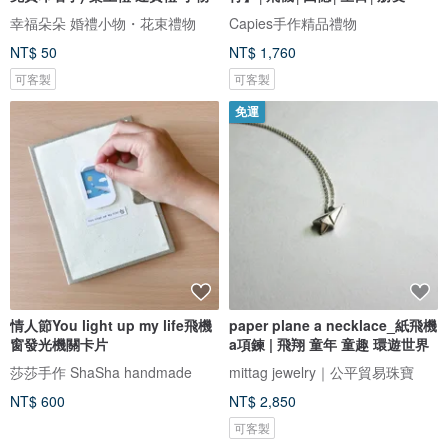
幸福朵朵 婚禮小物・花束禮物
Capies手作精品禮物
NT$ 50
NT$ 1,760
可客製
可客製
免運
情人節You light up my life飛機
paper plane a necklace_紙飛機
窗發光機關卡片
a項鍊 | 飛翔 童年 童趣 環遊世界
莎莎手作 ShaSha handmade
mittag jewelry｜公平貿易珠寶
NT$ 600
NT$ 2,850
可客製