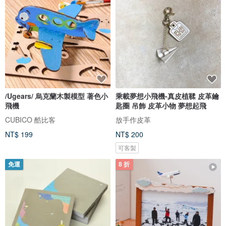
/Ugears/ 烏克蘭木製模型 著色小
乘載夢想小飛機-真皮植鞣 皮革鑰
飛機
匙圈 吊飾 皮革小物 夢想起飛
CUBICO 酷比客
放手作皮革
NT$ 199
NT$ 200
可客製
免運
8 折