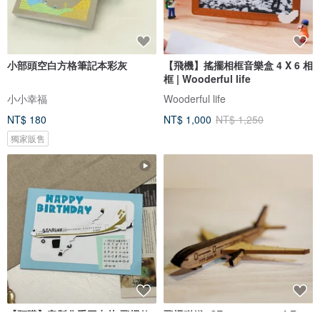
小部頭空白方格筆記本彩灰
【飛機】搖擺相框音樂盒 4 X 6 相
框 | Wooderful life
小小幸福
Wooderful life
NT$ 180
NT$ 1,000
NT$ 1,250
獨家販售
【預購】客製化手工卡片 飛機款
飛機磁鐵- SE210/ 777-200LR