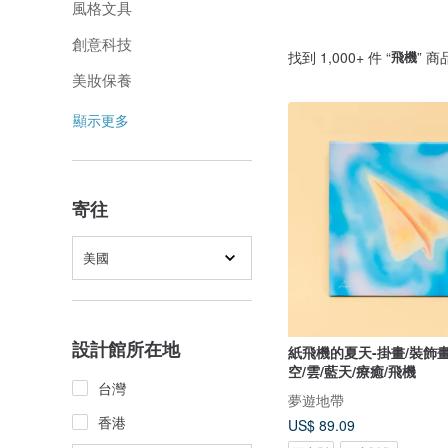
風格文具
創意科技
找到 1,000+ 件 “
飛機
” 商
美妝保養
顯示更多
寄往
美國
設計館所在地
紙飛機的夏天-掛畫/裝飾畫
空/雲/藍天/療癒/飛機
台灣
夢遊地帶
香港
US$ 89.09