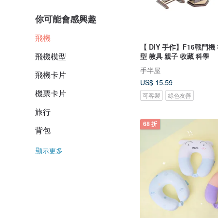
你可能會感興趣
飛機
【 DIY 手作】F16戰鬥機
飛機模型
型 教具 親子 收藏 科學
手半屋
飛機卡片
US$ 15.59
機票卡片
可客製
綠色友善
旅行
68 折
背包
顯示更多