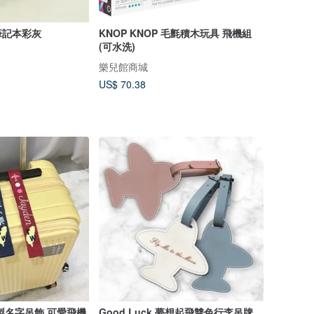
筆記本彩灰
KNOP KNOP 毛氈積木玩具 飛機組
(可水洗)
樂兒館商城
US$ 70.38
製名字吊飾 可愛飛機
Good Luck 夢想起飛雙色行李吊牌