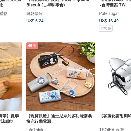
物
Biscuit (古早味零食)
×台灣圖案 TW
禮物
餅乾學院
Pufeisugar
US$ 6.24
US$ 16.49
可客製
46 折
攜帶】夏季
【現貨供應】迪士尼系列多功能膠囊
【客製化雷射刻
證涼感巾
快充行動電源
InfoThink
TROIKA 台灣