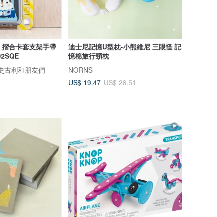
ends 摺合卡套支架手帶
迪士尼記憶U型枕-小熊維尼 三眼怪 記
02SQE
憶棉旅行頸枕
nds 史古利和朋友們
NORNS
US$ 19.47
US$ 28.51