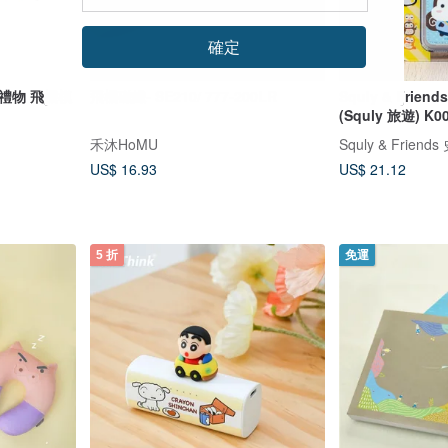
確定
 禮物 飛機模
飛機磁鐵- SE210/ 777-200LR
Squly & Fri
(Squly 旅遊) K0
禾沐HoMU
Squly & Frie
US$ 16.93
US$ 21.12
5 折
免運