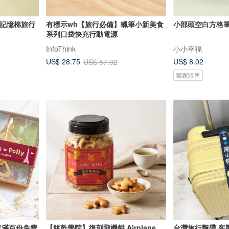
 記憶棉旅行
有標示wh【旅行必備】蠟筆小新美食
小部頭空白方格
系列口袋快充行動電源
InfoThink
小小幸福
US$ 8.02
US$ 28.75
US$ 57.02
獨家販售
(滿百份免費
【餅乾學院】復刻飛機餅 Airplane
台灣旅行飄帶 客