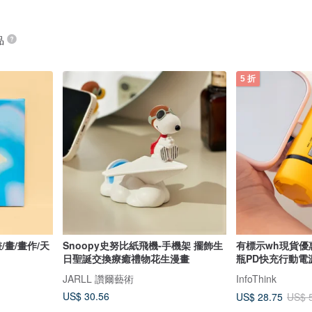
品
5 折
/畫/畫作/天
Snoopy史努比紙飛機-手機架 擺飾生
有標示wh現貨優
日聖誕交換療癒禮物花生漫畫
瓶PD快充行動電
JARLL 讚爾藝術
InfoThink
US$ 30.56
US$ 28.75
US$ 