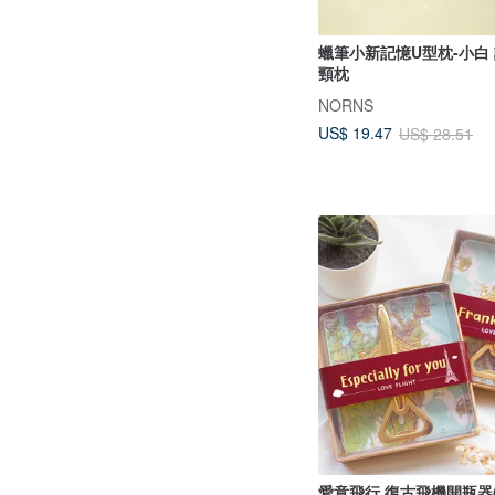
蠟筆小新記憶U型枕-小白
頸枕
NORNS
US$ 19.47
US$ 28.51
愛意飛行 復古飛機開瓶器