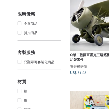
限時優惠
免運商品
折扣商品
客製服務
Q版二戰國軍霍克三驅逐機
組裝套件
只顯示可客製化商品
東哥模研所
US$ 51.23
材質
棉
紙