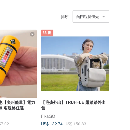
排序
熱門程度優先
88 折
惠【尖叫能量】電力
【毛孩外出】TRUFFLE 露踏踏外出
源 兩規格任選
包
FikaGO
US$ 132.74
57.02
US$ 150.83