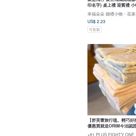
印名字) 桌上禮 迎賓禮 小
幸福朵朵 婚禮小物・花束
US$ 2.23
可客製
【舒芙蕾旅行毯。輕巧好
優惠買就送ORIM今治認
+81 PLUS EIGHTY ONE