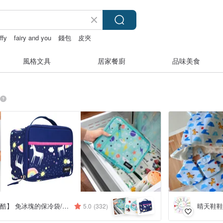
ffy
fairy and you
錢包
皮夾
風格文具
居家餐廚
品味美食
美國【PACKiT 冰酷】 免冰塊的保冷袋/母奶袋
晴天鞋鞋
5.0
(332)