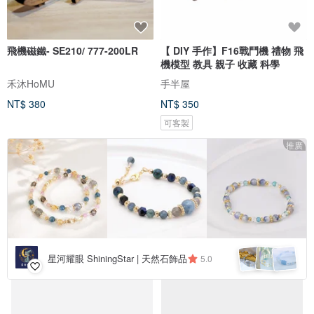
飛機磁鐵- SE210/ 777-200LR
【 DIY 手作】F16戰鬥機 禮物 飛
機模型 教具 親子 收藏 科學
禾沐HoMU
手半屋
NT$ 380
NT$ 350
可客製
推廣
星河耀眼 ShiningStar | 天然石飾品
5.0
免運