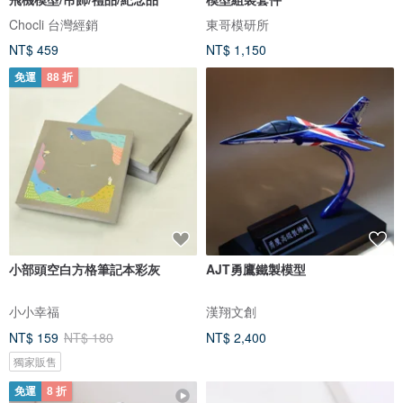
Chocli 台灣經銷
東哥模研所
NT$ 459
NT$ 1,150
免運
88 折
小部頭空白方格筆記本彩灰
AJT勇鷹鐵製模型
小小幸福
漢翔文創
NT$ 159
NT$ 180
NT$ 2,400
獨家販售
免運
8 折