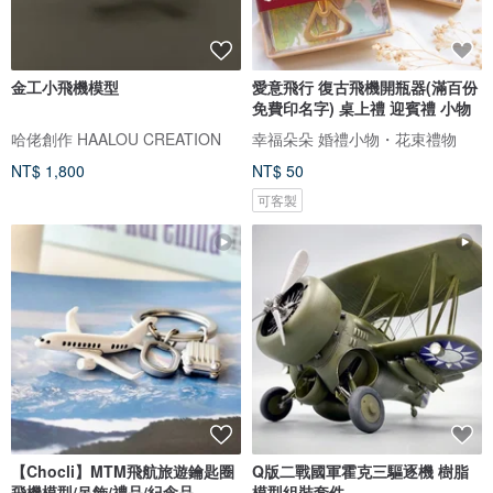
金工小飛機模型
愛意飛行 復古飛機開瓶器(滿百份
免費印名字) 桌上禮 迎賓禮 小物
哈佬創作 HAALOU CREATION
幸福朵朵 婚禮小物・花束禮物
NT$ 1,800
NT$ 50
可客製
【Chocli】MTM飛航旅遊鑰匙圈
Q版二戰國軍霍克三驅逐機 樹脂
飛機模型/吊飾/禮品/紀念品
模型組裝套件