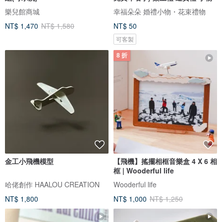
樂兒館商城
幸福朵朵 婚禮小物・花束禮物
NT$ 1,470
NT$ 1,580
NT$ 50
可客製
8 折
金工小飛機模型
【飛機】搖擺相框音樂盒 4 X 6 相
框 | Wooderful life
哈佬創作 HAALOU CREATION
Wooderful life
NT$ 1,800
NT$ 1,000
NT$ 1,250