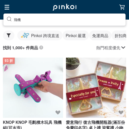
飛機
Pinkoi 跨境直送
Pinkoi 嚴選
免運商品
折扣商
熱門程度優先
找到 1,000+ 件商品
93 折
KNOP KNOP 毛氈積木玩具 飛機
愛意飛行 復古飛機開瓶器(滿百份
組(可水洗)
免費印名字) 桌上禮 迎賓禮 小物