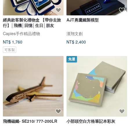
經典款客製化禮物盒 【帶你去旅
AJT勇鷹鐵製模型
行】│飛機│回憶│生日│朋友
Capies手作精品禮物
漢翔文創
NT$ 1,760
NT$ 2,400
可客製
免運
飛機磁鐵- SE210/ 777-200LR
小部頭空白方格筆記本彩灰