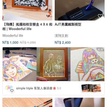
【飛機】搖擺相框音樂盒 4 X 6 相
AJT勇鷹鐵製模型
框 | Wooderful life
Wooderful life
漢翔文創
NT$ 1,000
NT$ 1,250
NT$ 2,400
推廣
4
+
simple triple 客製人像插畫
5.0