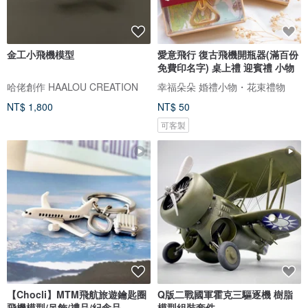
金工小飛機模型
愛意飛行 復古飛機開瓶器(滿百份
免費印名字) 桌上禮 迎賓禮 小物
哈佬創作 HAALOU CREATION
幸福朵朵 婚禮小物・花束禮物
NT$ 1,800
NT$ 50
可客製
【Chocli】MTM飛航旅遊鑰匙圈
Q版二戰國軍霍克三驅逐機 樹脂
飛機模型/吊飾/禮品/紀念品
模型組裝套件