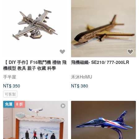
【 DIY 手作】F16戰鬥機 禮物 飛
飛機磁鐵- SE210/ 777-200LR
機模型 教具 親子 收藏 科學
手半屋
禾沐HoMU
NT$ 350
NT$ 380
可客製
免運
8 折