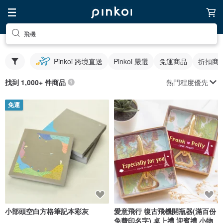
飛機
Pinkoi 跨境直送
Pinkoi 嚴選
免運商品
折扣商
熱門程度優先
找到 1,000+ 件商品
免運
小部頭空白方格筆記本彩灰
愛意飛行 復古飛機開瓶器(滿百份
免費印名字) 桌上禮 迎賓禮 小物