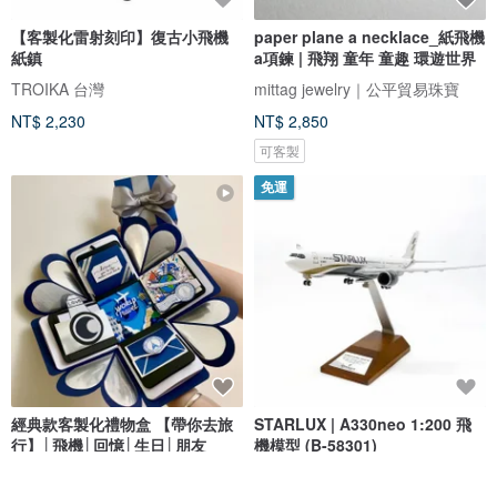
【客製化雷射刻印】復古小飛機
paper plane a necklace_紙飛機
紙鎮
a項鍊 | 飛翔 童年 童趣 環遊世界
TROIKA 台灣
mittag jewelry｜公平貿易珠寶
NT$ 2,230
NT$ 2,850
可客製
免運
經典款客製化禮物盒 【帶你去旅
STARLUX | A330neo 1:200 飛
行】│飛機│回憶│生日│朋友
機模型 (B-58301)
Capies手作精品禮物
星宇小舖 STARLUX Shop