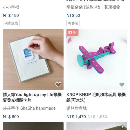
小小幸福
幸福朵朵 婚禮小物・花束禮物
NT$ 180
NT$ 50
獨家販售
可客製
93 折
情人節You light up my life飛機
KNOP KNOP 毛氈積木玩具 飛機
窗發光機關卡片
組(可水洗)
莎莎手作 ShaSha handmade
樂兒館商城
NT$ 600
NT$ 1,470
NT$ 1,580