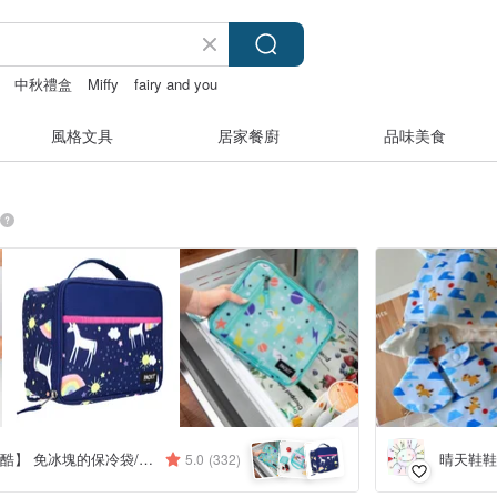
中秋禮盒
Miffy
fairy and you
風格文具
居家餐廚
品味美食
美國【PACKiT 冰酷】 免冰塊的保冷袋/母奶袋
晴天鞋鞋
5.0
(332)