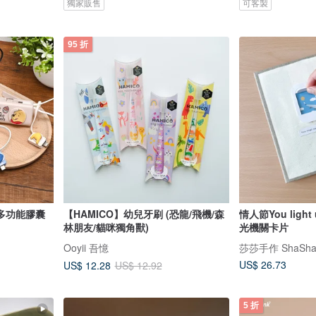
獨家販售
可客製
95 折
多功能膠囊
【HAMICO】幼兒牙刷 (恐龍/飛機/森
情人節You light
林朋友/貓咪獨角獸)
光機關卡片
Ooyii 吾憶
莎莎手作 ShaSha
US$ 26.73
US$ 12.28
US$ 12.92
5 折