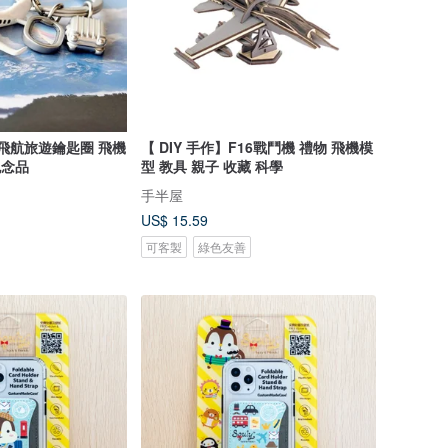
TM飛航旅遊鑰匙圈 飛機
【 DIY 手作】F16戰鬥機 禮物 飛機模
紀念品
型 教具 親子 收藏 科學
手半屋
US$ 15.59
可客製
綠色友善