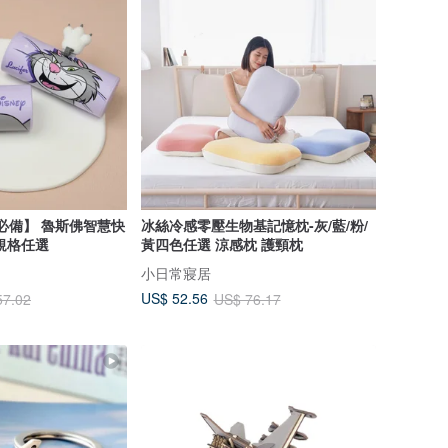
必備】 魯斯佛智慧快
冰絲冷感零壓生物基記憶枕-灰/藍/粉/
規格任選
黃四色任選 涼感枕 護頸枕
小日常寢居
US$ 52.56
57.02
US$ 76.17