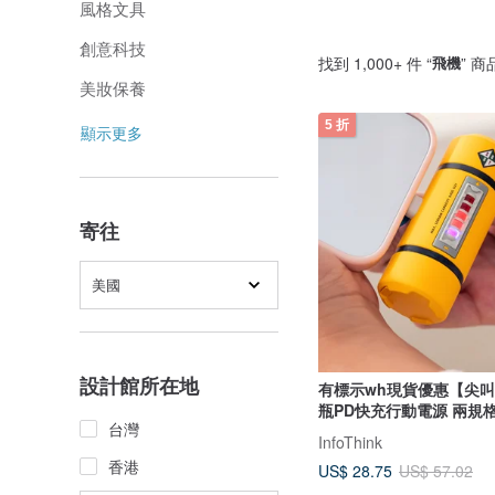
風格文具
創意科技
找到 1,000+ 件 “
飛機
” 商
美妝保養
5 折
顯示更多
寄往
美國
設計館所在地
有標示wh現貨優惠【尖
瓶PD快充行動電源 兩規
台灣
InfoThink
香港
US$ 28.75
US$ 57.02