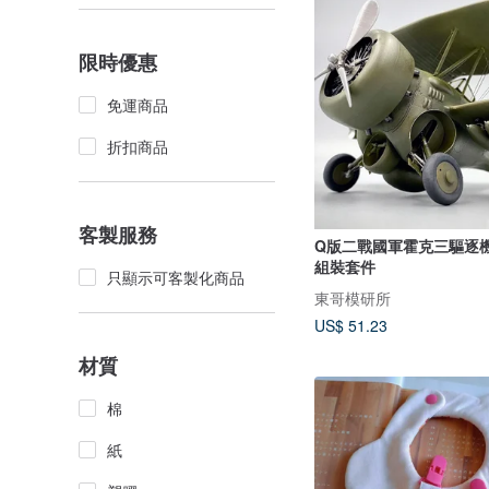
限時優惠
免運商品
折扣商品
客製服務
Q版二戰國軍霍克三驅逐機
組裝套件
只顯示可客製化商品
東哥模研所
US$ 51.23
材質
棉
紙