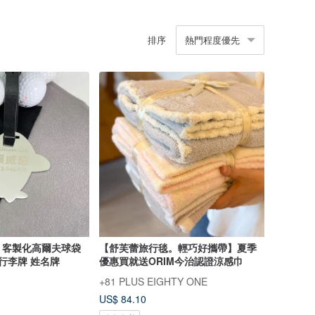
排序
熱門程度優先
el】客製化高爾夫球袋
【舒芙蕾旅行毯。輕巧好攜帶】夏季
 行李牌 姓名牌
優惠買就送ORIM今治認證涼感巾
+81 PLUS EIGHTY ONE
US$ 84.10