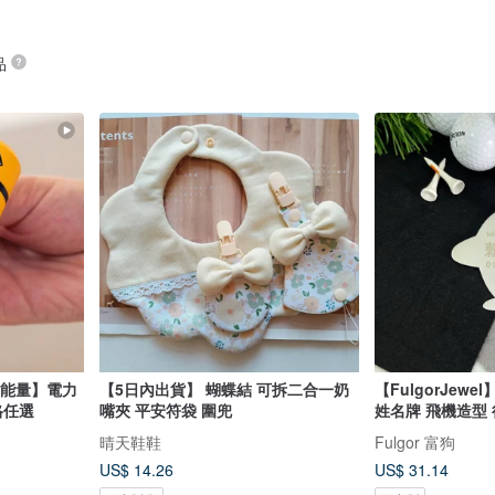
品
叫能量】電力
【5日內出貨】 蝴蝶結 可拆二合一奶
【FulgorJew
格任選
嘴夾 平安符袋 圍兜
姓名牌 飛機造型
晴天鞋鞋
Fulgor 富狗
US$ 14.26
US$ 31.14