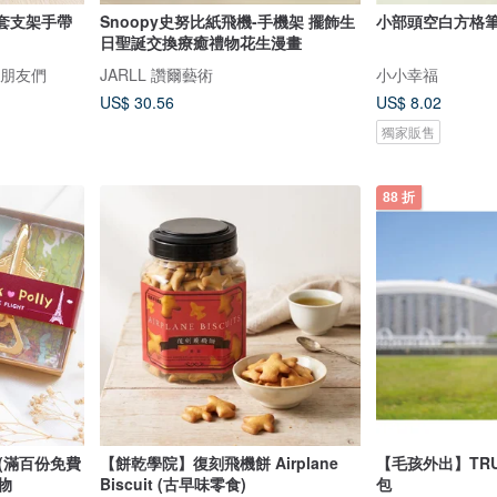
合卡套支架手帶
Snoopy史努比紙飛機-手機架 擺飾生
小部頭空白方格
日聖誕交換療癒禮物花生漫畫
利和朋友們
JARLL 讚爾藝術
小小幸福
US$ 30.56
US$ 8.02
獨家販售
88 折
(滿百份免費
【餅乾學院】復刻飛機餅 Airplane
【毛孩外出】TRU
物
Biscuit (古早味零食)
包