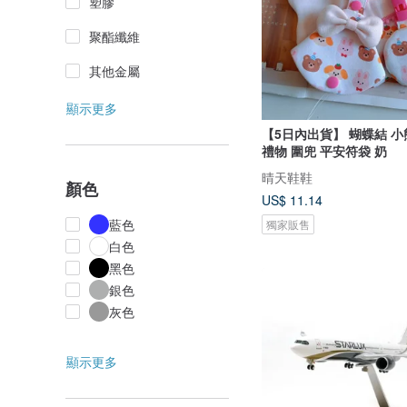
塑膠
聚酯纖維
其他金屬
顯示更多
【5日內出貨】 蝴蝶結 小
禮物 圍兜 平安符袋 奶
晴天鞋鞋
顏色
US$ 11.14
藍色
獨家販售
白色
黑色
銀色
灰色
顯示更多