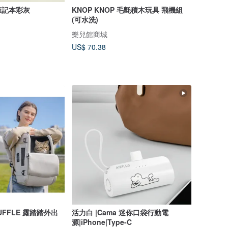
筆記本彩灰
KNOP KNOP 毛氈積木玩具 飛機組
(可水洗)
樂兒館商城
US$ 70.38
FFLE 露踏踏外出
活力白 |Cama 迷你口袋行動電
源|iPhone|Type-C