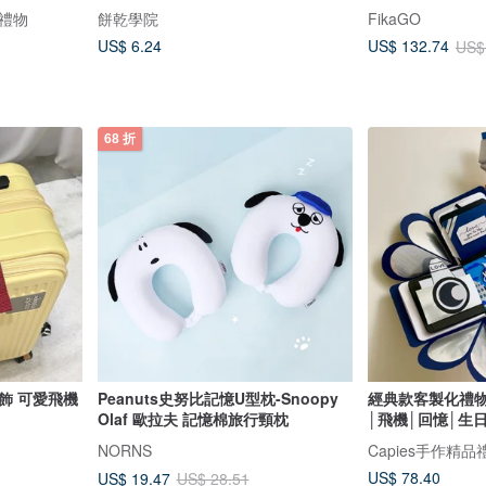
禮物
餅乾學院
FikaGO
US$ 6.24
US$ 132.74
US$
68 折
飾 可愛飛機
Peanuts史努比記憶U型枕-Snoopy
經典款客製化禮物
Olaf 歐拉夫 記憶棉旅行頸枕
│飛機│回憶│生
NORNS
Capies手作精品
US$ 78.40
US$ 19.47
US$ 28.51