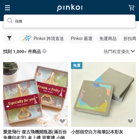
飛機
Pinkoi 跨境直送
Pinkoi 嚴選
免運商品
折扣商
熱門程度優先
找到 1,000+ 件商品
免運
愛意飛行 復古飛機開瓶器(滿百份
小部頭空白方格筆記本彩灰
免費印名字) 桌上禮 迎賓禮 小物