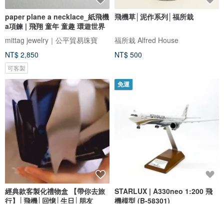
paper plane a necklace_紙飛機
飛機草│泥作系列│福所栽
a項鍊 | 飛翔 童年 童趣 環遊世界
mittag jewelry｜公平貿易珠寶
福所栽 Alfred House
NT$ 2,850
NT$ 500
可客製
免運
經典款客製化禮物盒 【帶你去旅
STARLUX | A330neo 1:200 飛
行】│飛機│回憶│生日│朋友
機模型 (B-58301)
Capies手作精品禮物
星宇小舖 STARLUX Shop