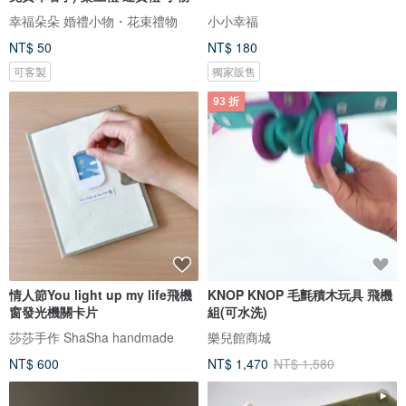
幸福朵朵 婚禮小物・花束禮物
小小幸福
NT$ 50
NT$ 180
可客製
獨家販售
93 折
情人節You light up my life飛機
KNOP KNOP 毛氈積木玩具 飛機
窗發光機關卡片
組(可水洗)
莎莎手作 ShaSha handmade
樂兒館商城
NT$ 600
NT$ 1,470
NT$ 1,580