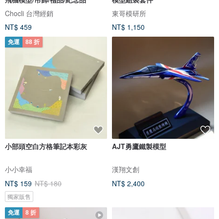
Chocli 台灣經銷
東哥模研所
NT$ 459
NT$ 1,150
免運
88 折
小部頭空白方格筆記本彩灰
AJT勇鷹鐵製模型
小小幸福
漢翔文創
NT$ 159
NT$ 180
NT$ 2,400
獨家販售
免運
8 折