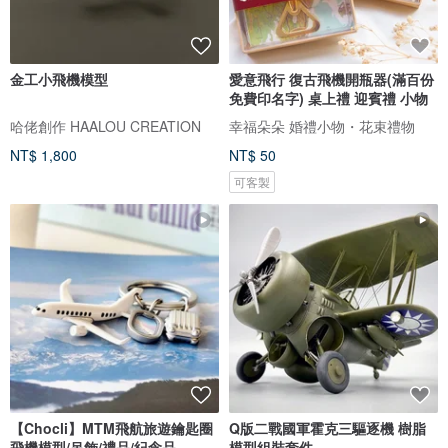
金工小飛機模型
愛意飛行 復古飛機開瓶器(滿百份
免費印名字) 桌上禮 迎賓禮 小物
哈佬創作 HAALOU CREATION
幸福朵朵 婚禮小物・花束禮物
NT$ 1,800
NT$ 50
可客製
【Chocli】MTM飛航旅遊鑰匙圈
Q版二戰國軍霍克三驅逐機 樹脂
飛機模型/吊飾/禮品/紀念品
模型組裝套件