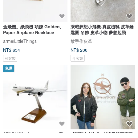
金飛機。紙飛機 項鍊 Golden。
乘載夢想小飛機-真皮植鞣 皮革鑰
Paper Airplane Necklace
匙圈 吊飾 皮革小物 夢想起飛
armeiLittleThings
放手作皮革
NT$ 654
NT$ 200
可客製
可客製
免運
STARLUX | A330neo 1:200 飛
【漢翔文創】F16V綠黑雙面穿飛