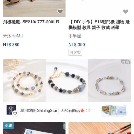
飛機磁鐵- SE210/ 777-200LR
【 DIY 手作】F16戰鬥機 禮物 飛
機模型 教具 親子 收藏 科學
禾沐HoMU
手半屋
NT$ 380
NT$ 350
可客製
推廣
星河耀眼 ShiningStar | 天然石飾品
5.0
免運