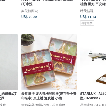
(可水洗)
禮物 圍兜 平安符
樂兒館商城
晴天鞋鞋
US$ 70.38
US$ 11.14
獨家販售
ace_紙飛機a項
愛意飛行 復古飛機開瓶器(滿百份免費
STARLUX | A33
世界
印名字) 桌上禮 迎賓禮 小物
型 (B-58301)
易珠寶
幸福朵朵 婚禮小物・花束禮物
星宇小舖 STARLU