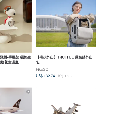
紙飛機-手機架 擺飾生
【毛孩外出】TRUFFLE 露踏踏外出
禮物花生漫畫
包
FikaGO
US$ 132.74
US$ 150.83