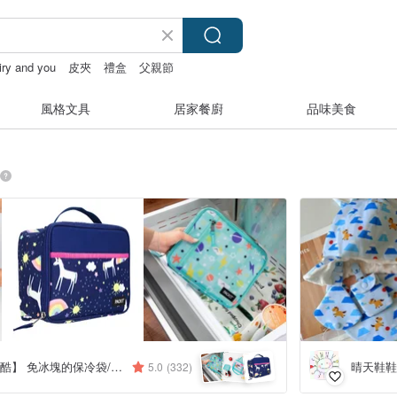
iry and you
皮夾
禮盒
父親節
風格文具
居家餐廚
品味美食
美國【PACKiT 冰酷】 免冰塊的保冷袋/母奶袋
晴天鞋鞋
5.0
(332)