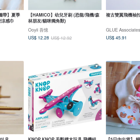
攜帶】夏季
【HAMICO】幼兒牙刷 (恐龍/飛機/森
複古雙翼飛機袖
證涼感巾
林朋友/貓咪獨角獸)
Ooyii 吾憶
GLUE Associates 
US$ 45.91
US$ 12.28
US$ 12.92
00LR
KNOP KNOP 毛氈積木玩具 飛機組
【5日內出貨】 蝴