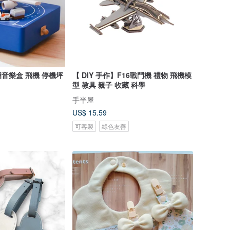
音樂盒 飛機 停機坪
【 DIY 手作】F16戰鬥機 禮物 飛機模
型 教具 親子 收藏 科學
手半屋
US$ 15.59
可客製
綠色友善