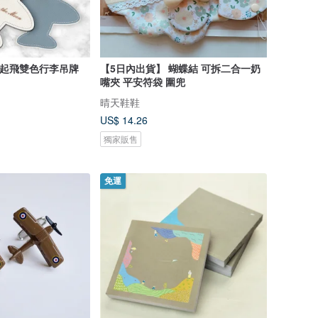
 夢想起飛雙色行李吊牌
【5日內出貨】 蝴蝶結 可拆二合一奶
嘴夾 平安符袋 圍兜
晴天鞋鞋
US$ 14.26
獨家販售
免運