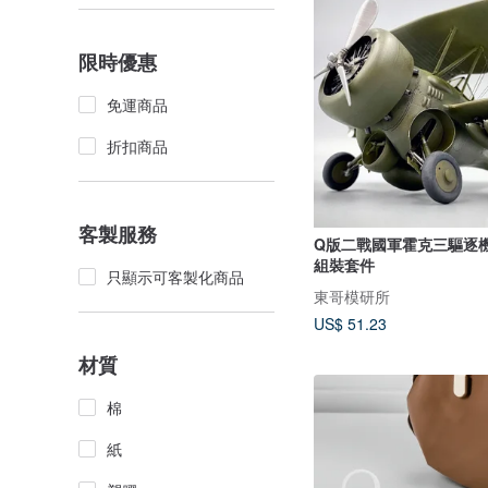
限時優惠
免運商品
折扣商品
客製服務
Q版二戰國軍霍克三驅逐機
組裝套件
只顯示可客製化商品
東哥模研所
US$ 51.23
材質
棉
紙