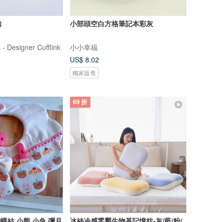
扣
小部頭空白方格筆記本彩灰
- Designer Cufflink
小小幸福
US$ 8.02
獨家販售
69 折
蝶結 小熊 小兔 彌月
冰絲冷感零壓生物基記憶枕-灰/藍/粉/