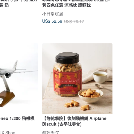
袋 奶
黃四色任選 涼感枕 護頸枕
小日常寢居
US$ 52.56
US$ 76.17
0neo 1:200 飛機模
【餅乾學院】復刻飛機餅 Airplane
Biscuit (古早味零食)
X Shop
餅乾學院