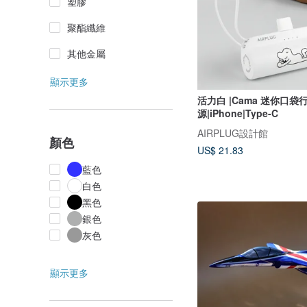
塑膠
聚酯纖維
其他金屬
顯示更多
活力白 |Cama 迷你口袋
源|iPhone|Type-C
AIRPLUG設計館
顏色
US$ 21.83
藍色
白色
黑色
銀色
灰色
顯示更多