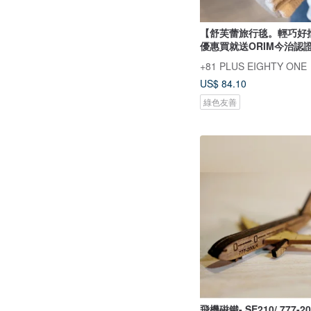
【舒芙蕾旅行毯。輕巧好
優惠買就送ORIM今治認
+81 PLUS EIGHTY ONE
US$ 84.10
綠色友善
飛機磁鐵- SE210/ 777-2