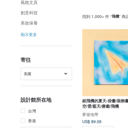
風格文具
創意科技
找到 1,000+ 件 “
飛機
” 商
美妝保養
顯示更多
寄往
美國
設計館所在地
紙飛機的夏天-掛畫/裝飾畫
空/雲/藍天/療癒/飛機
台灣
夢遊地帶
香港
US$ 89.09