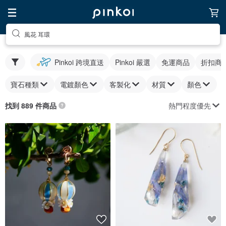
風花 耳環
Pinkoi 跨境直送
Pinkoi 嚴選
免運商品
折扣商
寶石種類
電鍍顏色
客製化
材質
顏色
熱門程度優先
找到 889 件商品