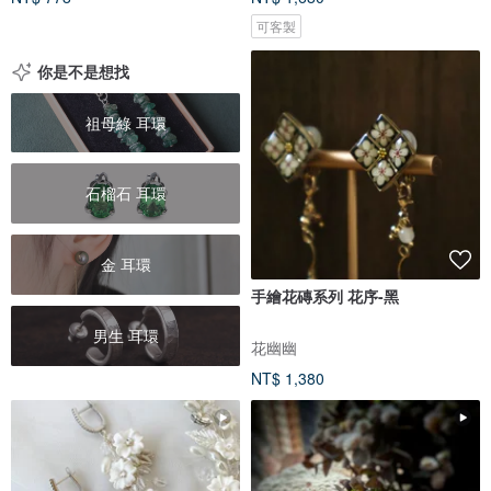
可客製
你是不是想找
祖母綠 耳環
石榴石 耳環
金 耳環
手繪花磚系列 花序-黑
男生 耳環
花幽幽
NT$ 1,380