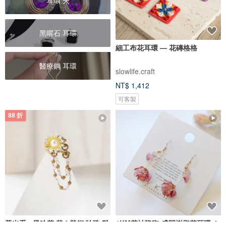
耳環 夾
黑曜石 耳環
細工布花耳環 — 花磚格格
醫療鋼 耳環
slowlife.craft
NT$ 1,412
可客製
88 折
暮光系 - 風吟花 黃 * 黃銅 珍珠 雛
1KM花神降臨•盛開樹脂花耳環-4