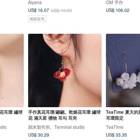
Aiyana
OM 手作
US$ 106.02
US$ 16.07
US$ 19.59
獨家販售
花耳環 繡球
手作真花耳環/翩翩。乾燥花耳環 繡球
TeaTime 夏天的風 純白色花團
花 滿天星 禮物 耳勾 耳夾
耳環限定
dio
期末製作所。Terminal studio
TeaTime
US$ 30.29
US$ 33.35