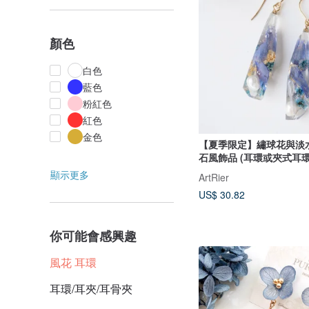
顏色
白色
藍色
粉紅色
紅色
金色
【夏季限定】繡球花與淡
石風飾品 (耳環或夾式耳環
顯示更多
ArtRier
US$ 30.82
你可能會感興趣
風花 耳環
耳環/耳夾/耳骨夾