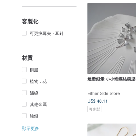
客製化
可更換耳夾・耳針
材質
樹脂
迷潛銀暈 小小蝴蝶結樹脂
植物．花
繡線
Either Side Store
US$ 48.11
其他金屬
可客製
純銀
顯示更多