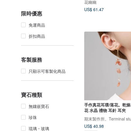
花幽幽
US$ 61.47
限時優惠
免運商品
折扣商品
客製服務
只顯示可客製化商品
寶石種類
手作真花耳環/落花。乾燥
無鑲嵌寶石
花 水晶 禮物 耳針 耳夾
珍珠
期末製作所。Terminal stu
US$ 40.98
琉璃・玻璃