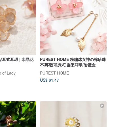
耳式耳環 | 水晶花
PUREST HOME 粉繡球女神の棉珍珠
不凋花(可拆式)垂墜耳環/附禮盒
 of Lady
PUREST HOME
US$ 61.47