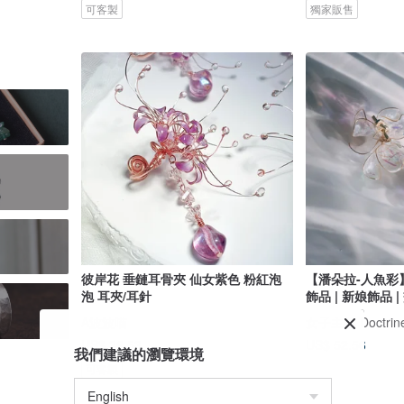
可客製
獨家販售
彼岸花 垂鏈耳骨夾 仙女紫色 粉紅泡
【潘朵拉-人魚彩】
泡 耳夾/耳針
飾品 | 新娘飾品 
A波波喵
女子主義 Doctrine
US$ 36.53
US$ 52.56
我們建議的瀏覽環境
可客製