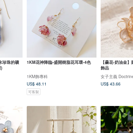
水珍珠的礦
1KM花神降臨•盛開樹脂花耳環-4色
【曇花-奶油金】貼
)
飾品
1KM飾專科
女子主義 Doctrine
US$ 48.11
US$ 43.66
可客製