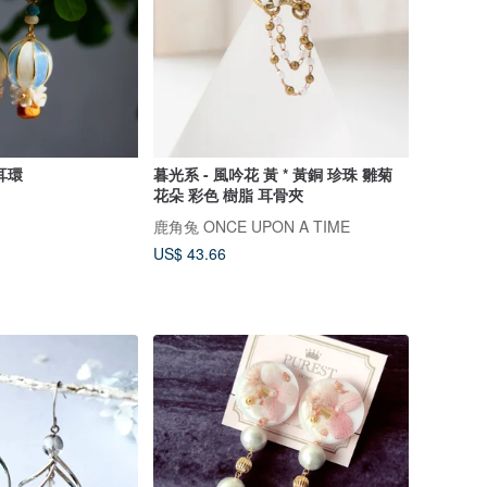
耳環
暮光系 - 風吟花 黃 * 黃銅 珍珠 雛菊
花朵 彩色 樹脂 耳骨夾
鹿角兔 ONCE UPON A TIME
US$ 43.66