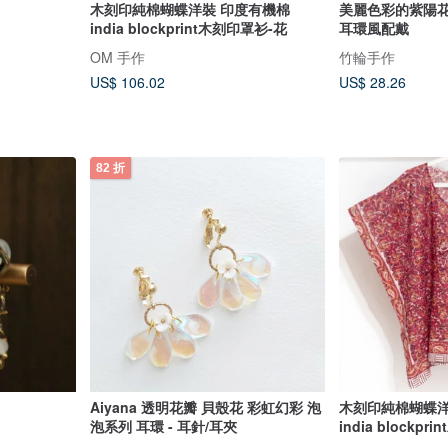
木刻印純棉蝴蝶洋裝 印度有機棉
美麗色彩的紫陽
india blockprint木刻印罩衫-花
耳環風配戴
OM 手作
竹輪手作
US$ 106.02
US$ 28.26
82 折
Aiyana 透明花瓣 貝殼花 彩虹幻彩 泡
木刻印純棉蝴蝶洋
泡系列 耳環 - 耳針/耳夾
india blockp