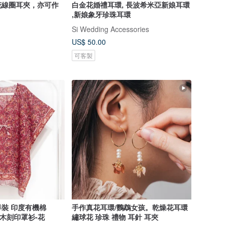
花線圈耳夾，亦可作
白金花婚禮耳環, 長波希米亞新娘耳環
,新娘象牙珍珠耳環
Si Wedding Accessories
US$ 50.00
可客製
裝 印度有機棉
手作真花耳環/鸚鵡女孩。乾燥花耳環
rint木刻印罩衫-花
繡球花 珍珠 禮物 耳針 耳夾