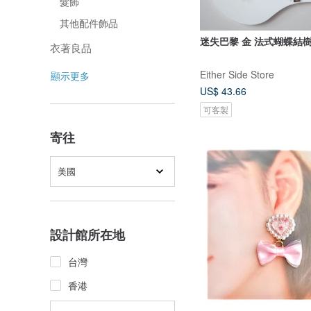
髮飾
其他配件飾品
迷失巴黎 金 法式蝴蝶結
衣著良品
Either Side Store
顯示更多
US$ 43.66
可客製
寄往
美國
設計館所在地
台灣
香港