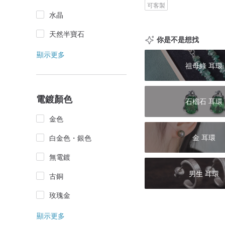
可客製
水晶
天然半寶石
你是不是想找
顯示更多
祖母綠 耳環
電鍍顏色
石榴石 耳環
金色
金 耳環
白金色・銀色
無電鍍
男生 耳環
古銅
玫瑰金
顯示更多