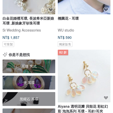
白金花婚禮耳環, 長波希米亞新娘
橢圓花 - 耳環
耳環 ,新娘象牙珍珠耳環
Si Wedding Accessories
WU studio
NT$ 1,857
NT$ 590
可客製
獨家販售
82 折
你是不是想找
耳環 夾式
夾 耳環
黑曜石 耳環
Aiyana 透明花瓣 貝殼花 彩虹幻
彩 泡泡系列 耳環 - 耳針/耳夾