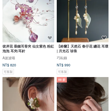
彼岸花 垂鏈耳骨夾 仙女紫色 粉紅
【鈴蘭】天然石 春仔花 纏花 耳環
泡泡 耳夾/耳針
| 月光石 珍珠
A波波喵
巧耘錄
NT$ 820
NT$ 990
可客製
可客製
88 折