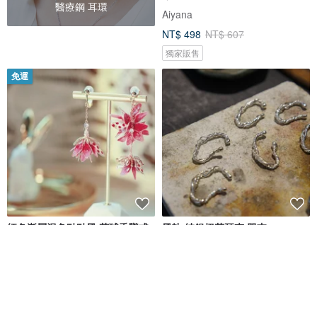
醫療鋼 耳環
Aiyana
NT$ 498
NT$ 607
獨家販售
免運
紅色漸層混色點點風 花球垂墜式
風軌 純銀扭花耳夾 單支
水晶花樹脂 不對稱樹脂耳環
rosequeen
München 猛懸手作金工
NT$ 1,680
NT$ 790
可客製