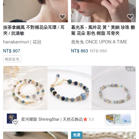
抹茶拿鐵風 不對稱花朵耳環 / 耳
暮光系 - 風吟花 黃 * 黃銅 珍珠 雛
夾 / 抗過敏
菊 花朵 彩色 樹脂 耳骨夾
hanakanmuri | 花冠
鹿角兔 ONCE UPON A TIME
NT$ 907
NT$ 863
NT$ 980
獨家販售
推廣
星河耀眼 ShiningStar | 天然石飾品
5.0
免運