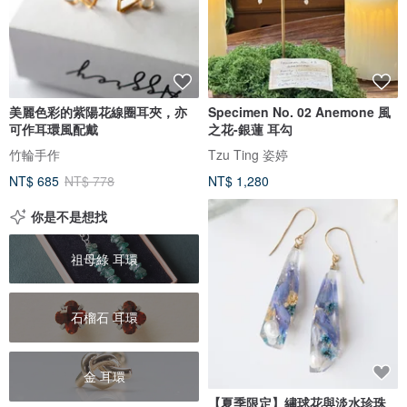
美麗色彩的紫陽花線圈耳夾，亦
Specimen No. 02 Anemone 風
可作耳環風配戴
之花-銀蓮 耳勾
竹輪手作
Tzu Ting 姿婷
NT$ 685
NT$ 778
NT$ 1,280
你是不是想找
祖母綠 耳環
石榴石 耳環
金 耳環
【夏季限定】繡球花與淡水珍珠