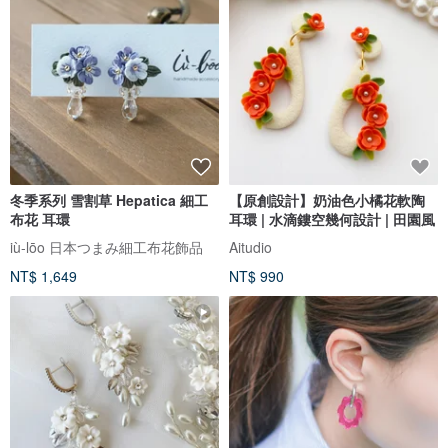
冬季系列 雪割草 Hepatica 細工
【原創設計】奶油色小橘花軟陶
布花 耳環
耳環 | 水滴鏤空幾何設計 | 田園風
iù-lōo 日本つまみ細工布花飾品
Aitudio
NT$ 1,649
NT$ 990