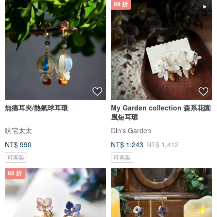
88 折
無痛耳夾/熱氣球耳環
My Garden collection 森系花園
風短耳環
吠宅太太
Din’s Garden
NT$ 990
NT$ 1,243
NT$ 1,412
可客製
可客製
88 折