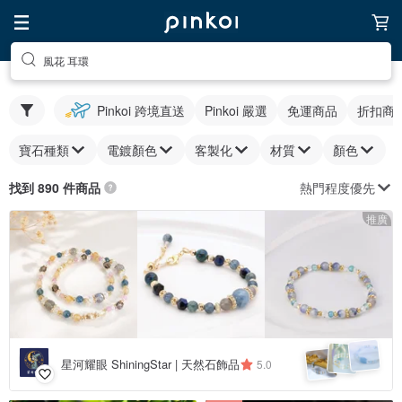
風花 耳環
Pinkoi 跨境直送
Pinkoi 嚴選
免運商品
折扣商
寶石種類
電鍍顏色
客製化
材質
顏色
熱門程度優先
找到 890 件商品
推廣
星河耀眼 ShiningStar | 天然石飾品
5.0