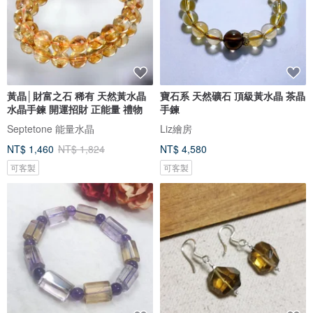
黃晶│財富之石 稀有 天然黃水晶
寶石系 天然礦石 頂級黃水晶 茶晶
水晶手鍊 開運招財 正能量 禮物
手鍊
Septetone 能量水晶
Liz繪房
NT$ 1,460
NT$ 1,824
NT$ 4,580
可客製
可客製