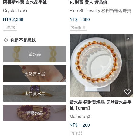
阿賽斯特萊 白水晶手鍊
化 財富 貴人 紫晶鎮
Crystal LaVie
Pine St. Jewelry 松樹街輕奢珠寶
NT$ 2,368
NT$ 1,380
可客製
獨家販售
你是不是想找
黃水晶
天然黃水晶
水晶黃水晶
黃水晶 招財黃塔晶 天然黃水晶手
鍊【8mm】
頂級水晶
Maineral礦
NT$ 1,200
可客製