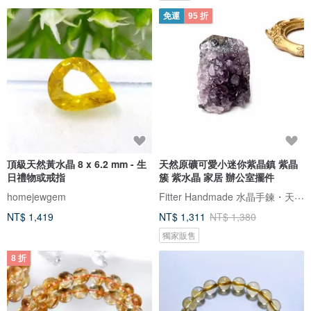
免運
95 折
頂級天然黃水晶 8 x 6.2 mm - 生
天然原礦可愛小迷你紫晶鎮 紫晶
日禮物或戒指
簇 紫水晶 家居 辦公室擺件
Fitter Handmade 水晶手鍊・天然礦石
homejewgem
NT$ 1,419
NT$ 1,311
NT$ 1,380
獨家販售
8 折