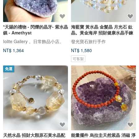
*天賜的禮物 - 閃爍的晶牙- 紫水晶
海藍寶 黃水晶 金髮晶 月光石 鈦
鎮 - Amethyst
晶。黃金海岸 招財健康水晶手鍊
Iolite Gallery 。日常飾品小店。
發光寶石旅行手作
NT$ 1,364
NT$ 1,580
可客製
免運
天然水晶 招財大顆原石黃水晶配
能量擺件 烏拉圭天然紫晶 消磁 淨