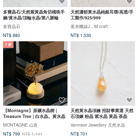
多寶晶石/天然紫黃晶角切桶珠手
天然濃郁黃水晶純銀耳環/高透/手
鍊/黃水晶/頂輪水晶/第八脈輪
工製作/925/999
多寶晶石
堇糸蠟線J．M craft
NT$ 880
NT$ 1,530
7 折
【Montagne】原礦水晶樹 |
天然黃水晶項鍊 招財事業運 天然
Treasure Tree | 白水晶。黃水晶
石項鍊 粉晶 紫水晶 黃晶 茶晶
MONTAGNE 山造
Vermeer Jewellery 天然水晶
NT$ 799
NT$ 1,141
NT$ 701