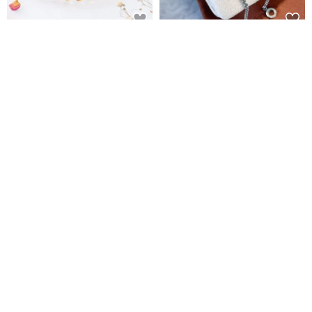
威士忌黃水晶 | 天然能量手串 |
浪漫黃金糖黃水晶手鍊 - 醫療鋼/
6.5-7.0mm
黃水晶原礦/一秒按扣
iSA Treasure
Peace & Simple Lifestyle
NT$ 2,990
NT$ 1,280
95 折
免運
88 折
能量擺飾-天然原皮原礦紫晶簇 紫
畢業禮物禮盒 黃水晶水晶樹 原礦
水晶 增智慧 財運水晶 快速出貨
底座 發財樹 入厝禮 開業禮物
Rainbow Crystal
BLUMA 銀飾