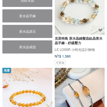
招財水晶
黃水晶手鍊
黃水晶原石
克里特島 茶水晶綠髮晶鈦晶黃水
晶手鍊 - 紓緩壓力
黃水晶戒指
LE LOISIR 小時光設計飾物
NT$ 1,580
可客製
免運