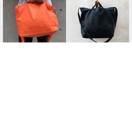
【素面款】黑色短把橫式兩用袋
\ 出清 / 【素面款】斜背手提兩用
| 長背帶可調_台灣製帆布包
袋 | 鮮橙_台灣製帆布包
NT$ 430
NT$ 360
已獲得 113 個五星評價
138 人已收藏