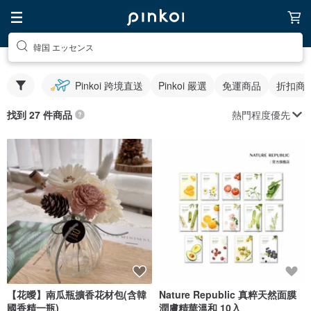
韓国 エッセンス
Pinkoi 跨境直送
Pinkoi 嚴選
免運商品
折扣商
熱門程度優先
找到 27 件商品
【花曖】南瓜瓶擴香花材包(含韓
Nature Republic 真粹天然面膜
國香精一瓶)
潤膚精華溫和 10入