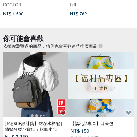
養品
DOCTOB
faff
NT$ 1,600
NT$ 762
你可能會喜歡
依據你瀏覽過的商品，猜你也會喜歡這些推廣商品
獲德國iF設計獎】防潑水標配 |
【福利品專區】口金包
情緒分裂小背包 + 拆卸小包
NT$ 150
NT$ 2,380