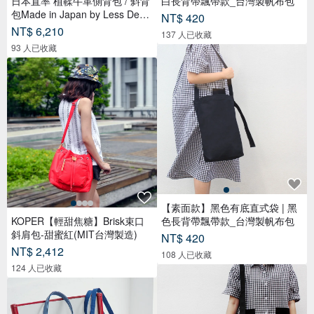
日本直率 植鞣牛革側背包 / 斜背
白長背帶飄帶款_台灣製帆布包
包Made in Japan by Less Desig
NT$ 420
n
NT$ 6,210
137 人已收藏
93 人已收藏
【素面款】黑色有底直式袋 | 黑
KOPER【輕甜焦糖】Brisk束口
色長背帶飄帶款_台灣製帆布包
斜肩包-甜蜜紅(MIT台灣製造)
NT$ 420
NT$ 2,412
108 人已收藏
124 人已收藏