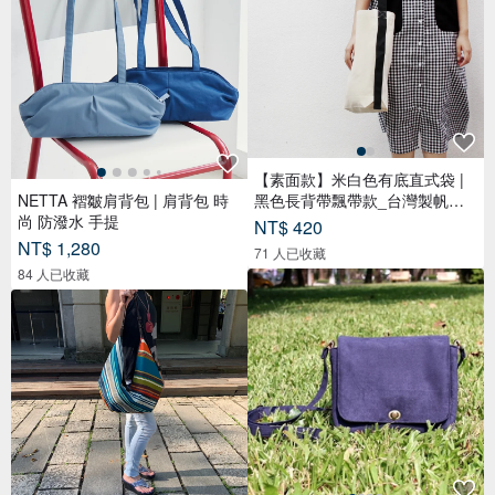
【素面款】米白色有底直式袋 |
NETTA 褶皺肩背包 | 肩背包 時
黑色長背帶飄帶款_台灣製帆布
尚 防潑水 手提
包
NT$ 420
NT$ 1,280
71 人已收藏
84 人已收藏