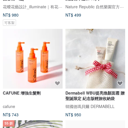
花曖花藝設計_illuminate｜有花、有光、有愛
Nature Republic 自然樂園官方旗艦店
NT$ 980
NT$ 499
可客製
CAFUNE 增強生髮劑
Dermabell WBU提亮煥顏面霜 贈
聖誕限定 紀念版輕旅收納袋
cafune
韓國德瑪貝爾 DERMABELL
NT$ 743
NT$ 950
55 折