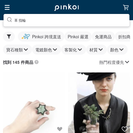
革 指輪
Pinkoi 跨境直送
Pinkoi 嚴選
免運商品
折扣商
寶石種類
電鍍顏色
客製化
材質
顏色
熱門程度優先
找到 145 件商品