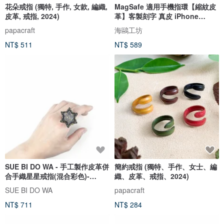
花朵戒指 (獨特, 手作, 女款, 編織,
MagSafe 適用手機指環【縮紋皮
皮革, 戒指, 2024)
革】客製刻字 真皮 iPhone
FS40K
papacraft
海鷗工坊
NT$ 511
NT$ 589
SUE BI DO WA - 手工製作皮革併
簡約戒指 (獨特、手作、女士、編
合手織星星戒指(混合彩色)-
織、皮革、戒指、2024)
Leather mix with yarn Star
SUE BI DO WA
papacraft
Ring
NT$ 711
NT$ 284