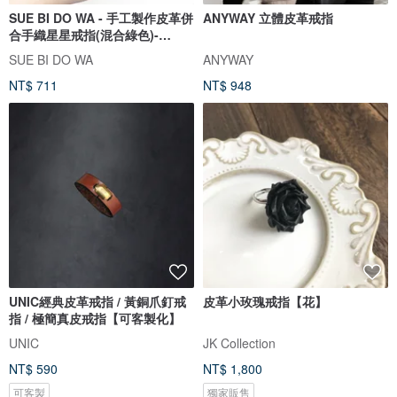
SUE BI DO WA - 手工製作皮革併
ANYWAY 立體皮革戒指
合手織星星戒指(混合綠色)-
Leather mix with yarn Star
SUE BI DO WA
ANYWAY
Ring
NT$ 711
NT$ 948
UNIC經典皮革戒指 / 黃銅爪釘戒
皮革小玫瑰戒指【花】
指 / 極簡真皮戒指【可客製化】
UNIC
JK Collection
NT$ 590
NT$ 1,800
可客製
獨家販售