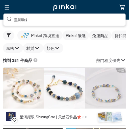
靈擺項鍊
Pinkoi 跨境直送
Pinkoi 嚴選
免運商品
折扣商
風格
材質
顏色
熱門程度優先
找到 381 件商品
推廣
星河耀眼 ShiningStar | 天然石飾品
5.0