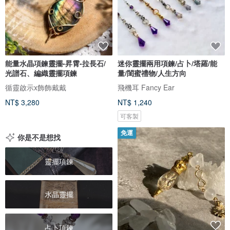
能量水晶項鍊靈擺-昇霄-拉長石/
迷你靈擺兩用項鍊/占卜/塔羅/能
光譜石、編織靈擺項鍊
量/閨蜜禮物/人生方向
循靈啟示x飾飾戴戴
飛機耳 Fancy Ear
NT$ 3,280
NT$ 1,240
可客製
免運
你是不是想找
靈擺項鍊
水晶靈擺
占卜項鍊