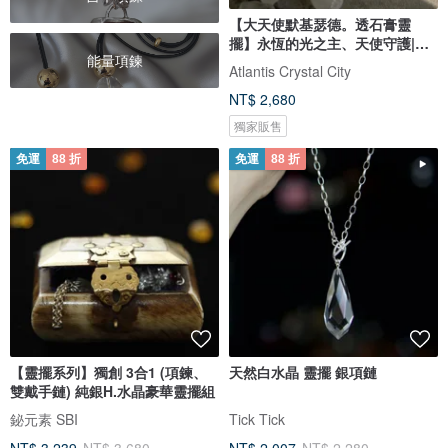
【大天使默基瑟德。透石膏靈
擺】永恆的光之主、天使守護|短
能量項鍊
鏈
Atlantis Crystal City
NT$ 2,680
獨家販售
免運
88 折
免運
88 折
【靈擺系列】獨創 3合1 (項鍊、
天然白水晶 靈擺 銀項鏈
雙戴手鏈) 純銀H.水晶豪華靈擺組
鉍元素 SBI
Tick Tick