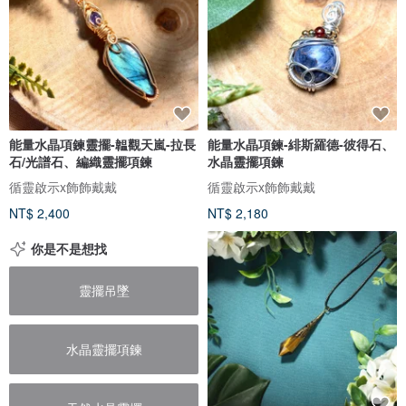
能量水晶項鍊靈擺-韞觀天嵐-拉長
能量水晶項鍊-緋斯羅德-彼得石、
石/光譜石、編織靈擺項鍊
水晶靈擺項鍊
循靈啟示x飾飾戴戴
循靈啟示x飾飾戴戴
NT$ 2,400
NT$ 2,180
你是不是想找
靈擺吊墜
水晶靈擺項鍊