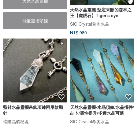
天然水晶靈擺
天然水晶靈擺-堅定果斷的森林之
王【虎眼石】Tiger's eye
能量靈擺項鍊
SIO Crystal希奧水晶
NT$ 980
藍針水晶靈擺吊飾項鍊兩用款顯
天然水晶靈擺-水晶項鍊/水晶擺件/
針
占卜/靈性提升/多種水晶可選
瑾隆晶礦秘境
SIO Crystal希奧水晶
NT$ 1,880
NT$ 880