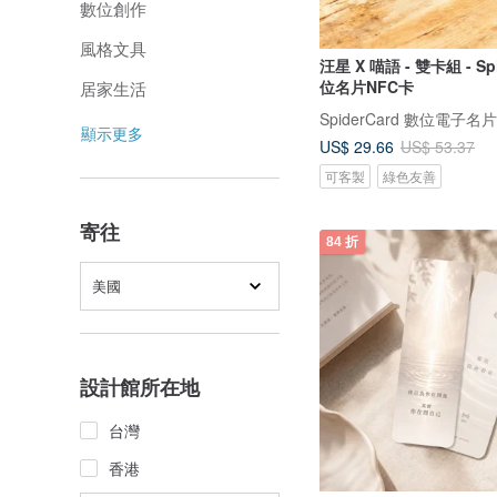
數位創作
風格文具
汪星 X 喵語 - 雙卡組 - Spi
位名片NFC卡
居家生活
SpiderCard 數位電子名片
顯示更多
US$ 29.66
US$ 53.37
可客製
綠色友善
寄往
84 折
美國
設計館所在地
台灣
香港