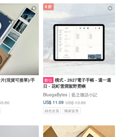
8 折
卡片(現貨可接單)/手
橫式 - 2627電子手帳 - 週一週
數位
日 - 花町雪澗絮野霓嶼
BluegaBytes｜藍之微語小記
US$ 11.09
33.86
US$ 13.86
綠色友善
獨家販售