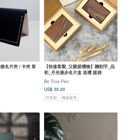
接名片夾 / 卡夾 客
【快速客製_父親節禮物】贈刻字_品
初_月光漫步名片盒 送禮 提袋
Be True Pen
US$ 39.20
可客製
獨家販售