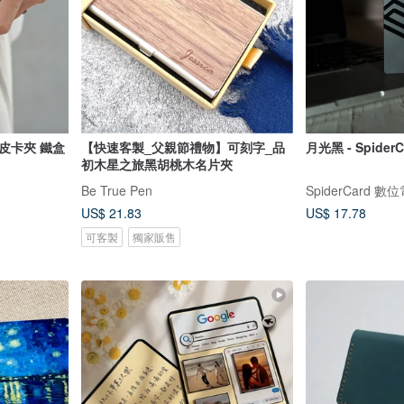
皮卡夾 鐵盒
【快速客製_父親節禮物】可刻字_品
月光黑 - Spide
初木星之旅黑胡桃木名片夾
Be True Pen
SpiderCard 
US$ 21.83
US$ 17.78
可客製
獨家販售