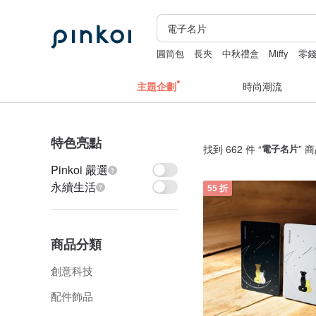
圓筒包
長夾
中秋禮盒
Miffy
零
主題企劃
時尚潮流
特色亮點
找到 662 件 “
電子名片
” 
Pinkoi 嚴選
永續生活
55 折
商品分類
創意科技
配件飾品