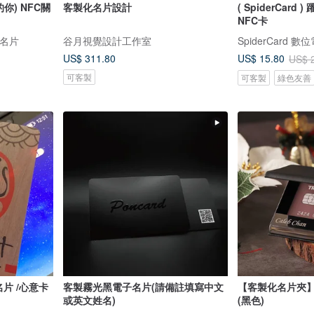
的你) NFC關
客製化名片設計
( SpiderCard
NFC卡
子名片
谷月視覺設計工作室
SpiderCard 
US$ 311.80
US$ 15.80
US$ 
可客製
可客製
綠色友善
名片 /心意卡
客製霧光黑電子名片(請備註填寫中文
【客製化名片夾】
或英文姓名)
(黑色)