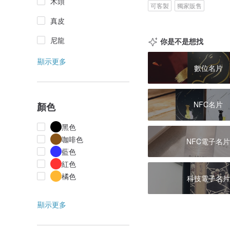
木頭
可客製
獨家販售
真皮
尼龍
你是不是想找
顯示更多
數位名片
NFC名片
顏色
黑色
咖啡色
NFC電子名
藍色
紅色
橘色
科技電子名片
顯示更多