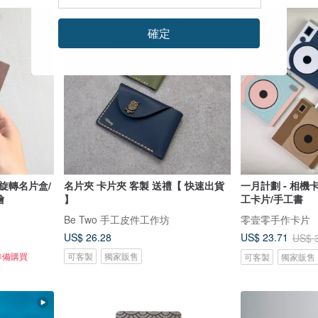
7 折
確定
旋轉名片盒/
名片夾 卡片夾 客製 送禮【 快速出貨
一月計劃 - 相機
繪
】
工卡片/手工書
Be Two 手工皮件工作坊
零壹零手作卡片
US$ 26.28
US$ 23.71
US$ 
準備購買
可客製
獨家販售
可客製
獨家販售