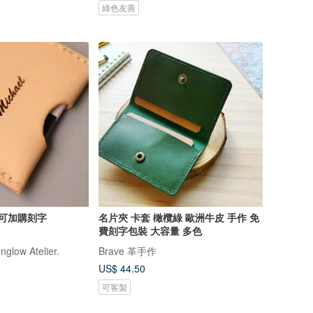
綠色友善
|可加購刻字
名片夾 卡套 橄欖綠 歐洲牛皮 手作 免
費刻字包裝 大容量 多色
low Atelier.
Brave 革手作
US$ 44.50
可客製