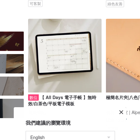
可客製
綠色友善
片
【 All Days 電子手帳 】無時
極簡名片夾|八色
數位
效/白茶色/平板電子模板
良辰筆記
朝暮工作室 | Alpeng
US$ 9.87
US$ 13.37
我們建議的瀏覽環境
可客製