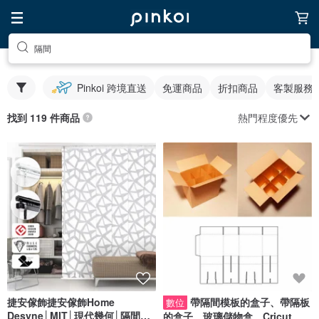
隔間
Pinkoi 跨境直送
免運商品
折扣商品
客製服務
熱門程度優先
找到 119 件商品
捷安傢飾捷安傢飾Home
帶隔間模板的盒子、帶隔板
數位
Desyne│MIT│現代幾何│隔間片
的盒子、玻璃儲物盒、Cricut