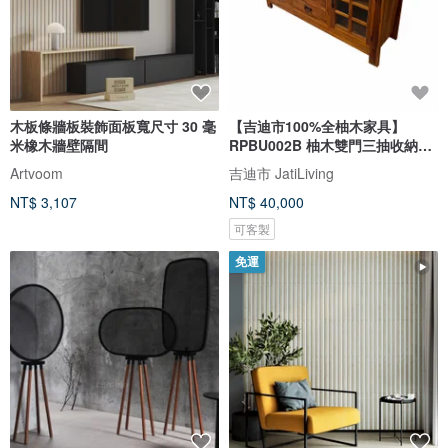
木板條牆板裝飾面板寬尺寸 30 毫
【吉迪市100%全柚木家具】
米橡木牆壁隔間
RPBU002B 柚木雙門三抽收納櫃
腰櫃
Artvoom
吉迪市 JatiLiving
NT$ 3,107
NT$ 40,000
可客製
免運