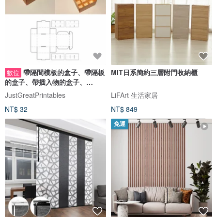
帶隔間模板的盒子、帶隔板
MIT日系簡約三層附門收納櫃
數位
的盒子、帶插入物的盒子、
Cricut、PDF
JustGreatPrintables
LiFArt 生活家居
NT$ 32
NT$ 849
免運