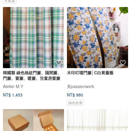
可客製
韓國製 綠色格紋門簾、隔間簾、
木印叮噹門簾│C白黃薔薇
門簾、窗簾、暖簾、兒童房窗簾
Atelier M.Y
美passionwork
NT$ 1,453
NT$ 980
綠色友善