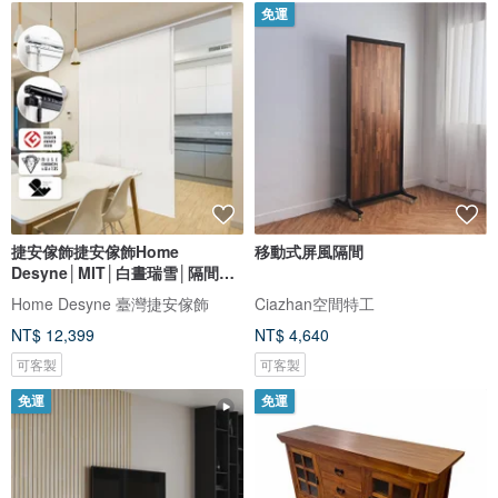
免運
捷安傢飾捷安傢飾Home
移動式屏風隔間
Desyne│MIT│白晝瑞雪│隔間片
簾│隔冷氣
Home Desyne 臺灣捷安傢飾
Ciazhan空間特工
NT$ 12,399
NT$ 4,640
可客製
可客製
免運
免運