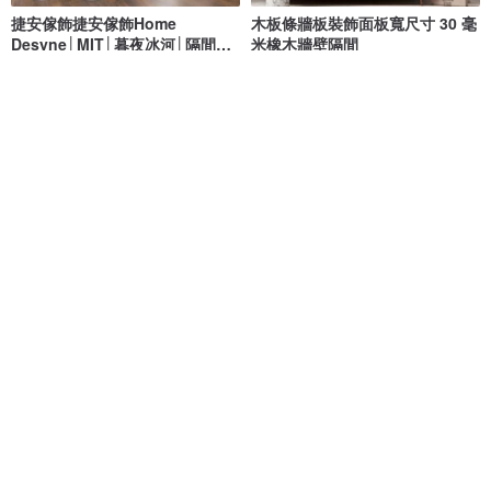
捷安傢飾捷安傢飾Home
木板條牆板裝飾面板寬尺寸 30 毫
Desyne│MIT│暮夜冰河│隔間片
米橡木牆壁隔間
簾
Home Desyne 臺灣捷安傢飾
Artvoom
NT$ 13,299
NT$ 3,107
可客製
免運
9 折
【HÜBSCH限量商品】881917自
帶分隔模板的盒子、帶隔層
數位
然色木雅雜誌置物架
的盒子、帶插入物的盒子、
Cricut、PDF
Hübsch Taiwan
JustGreatPrintables
NT$ 14,580
NT$ 16,200
NT$ 32