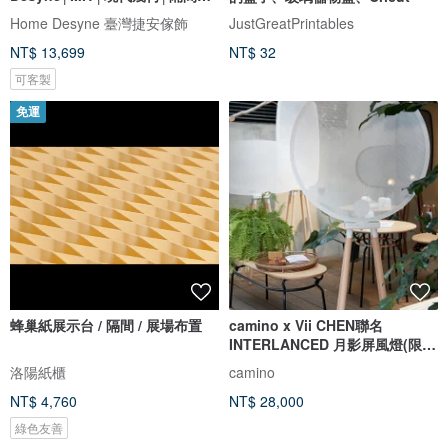
簾
Home Desyne 臺灣捷安傢飾
JustGreatPrintables
NT$ 13,699
NT$ 32
可客製
免運
蜂巢紙展示台 / 隔間 / 展場布置
camino x Vii CHEN聯名
INTERLANCED 月影屏風燈(限量
白) 藝術燈
洛陽紙櫃
camino
NT$ 4,760
NT$ 28,000
綠色友善