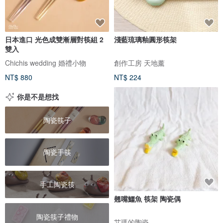
日本進口 光色成雙漸層對筷組 2
淺藍琉璃釉圓形筷架
雙入
Chichis wedding 婚禮小物
創作工房 天地薰
NT$ 880
NT$ 224
你是不是想找
陶瓷筷子
陶瓷手筷
手工陶瓷筷
翹嘴鱷魚 筷架 陶瓷偶
陶瓷筷子禮物
艾瑪的陶瓷