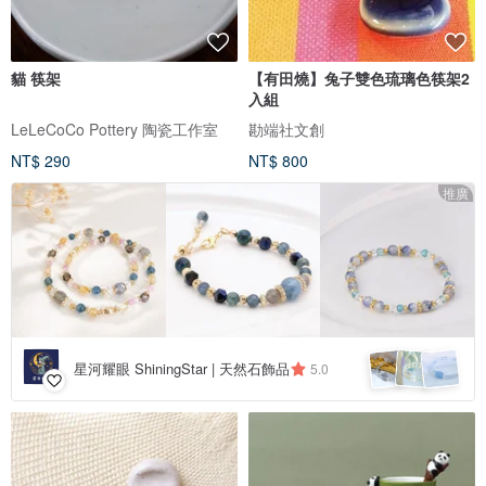
貓 筷架
【有田燒】兔子雙色琉璃色筷架2
入組
LeLeCoCo Pottery 陶瓷工作室
勘端社文創
NT$ 290
NT$ 800
推廣
星河耀眼 ShiningStar | 天然石飾品
5.0