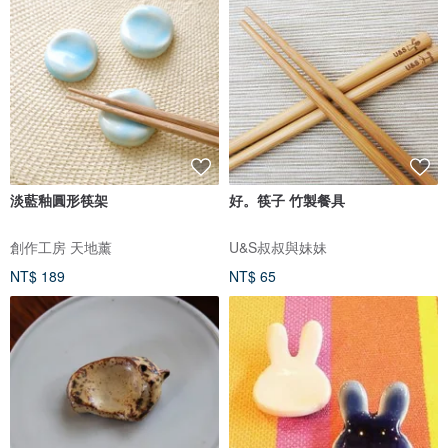
淡藍釉圓形筷架
好。筷子 竹製餐具
創作工房 天地薰
U&S叔叔與妹妹
NT$ 189
NT$ 65