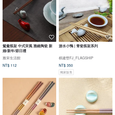
鴛鴦筷架 中式宋風 雅緻陶瓷 新
游水小鴨 | 青瓷筷架系列
婚/新年/節日禮
雅宋生活館
棋建壂FJ_FLAGSHIP
NT$ 112
NT$ 350
獨家販售