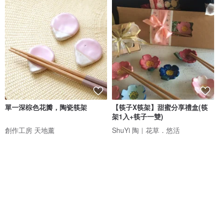
單一深棕色花瓣，陶瓷筷架
【筷子X筷架】甜蜜分享禮盒(筷
架1入+筷子一雙)
創作工房 天地薰
ShuYi 陶｜花草．悠活
NT$ 212
NT$ 280