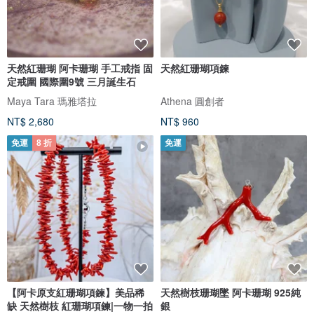
天然紅珊瑚 阿卡珊瑚 手工戒指 固
天然紅珊瑚項鍊
定戒圍 國際圍9號 三月誕生石
Maya Tara 瑪雅塔拉
Athena 圓創者
NT$ 2,680
NT$ 960
免運
8 折
免運
【阿卡原支紅珊瑚項鍊】美品稀
天然樹枝珊瑚墜 阿卡珊瑚 925純
缺 天然樹枝 紅珊瑚項鍊|一物一拍
銀