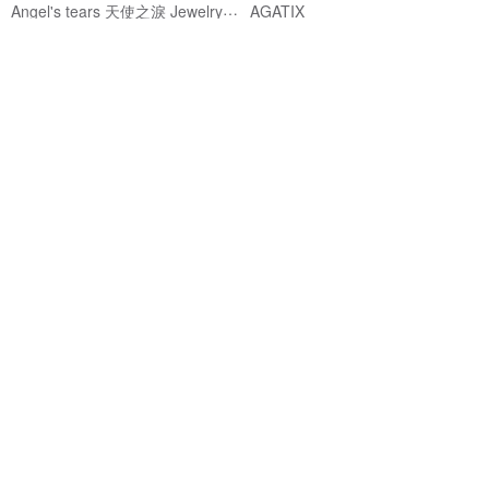
Angel's tears 天使之淚 Jewelry Design
AGATIX
NT$ 3,850
NT$ 3,640
免運
45 折
免運
天然珊瑚項鍊 阿卡珊瑚 圓珠
天然樹枝珊瑚墜 阿卡珊瑚 白K金
K375
Juno Jewelry 嘉龍珠寶
Juno Jewelry 嘉龍珠寶
NT$ 5,994
NT$ 13,320
NT$ 6,000
免運