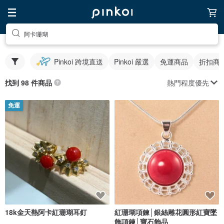
阿卡珊瑚
Pinkoi 跨境直送
Pinkoi 嚴選
免運商品
折扣商
熱門程度優先
找到 98 件商品
免運
18k金天熱阿卡紅珊瑚耳釘
紅珊瑚項鍊│銀絲雕花圓形紅寶墜
飾項鍊│寶石飾品