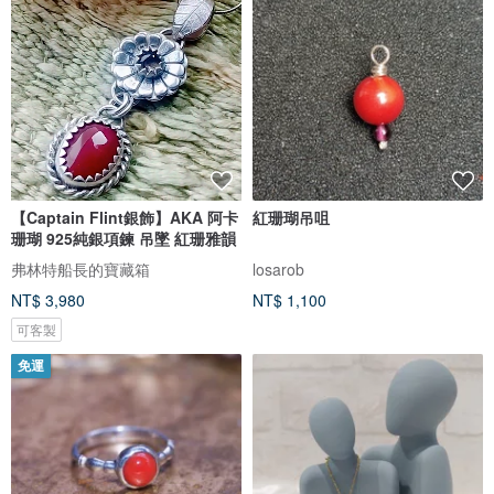
【Captain Flint銀飾】AKA 阿卡
紅珊瑚吊咀
珊瑚 925純銀項鍊 吊墜 紅珊雅韻
弗林特船長的寶藏箱
losarob
NT$ 3,980
NT$ 1,100
可客製
免運