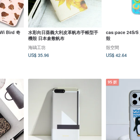
 Bird 奇
水彩向日葵義大利皮革帆布手帳型手
cas:pace 24
機殼 日本倉敷帆布
殼
海鷗工坊
殼空間
US$ 35.96
US$ 42.64
95 折