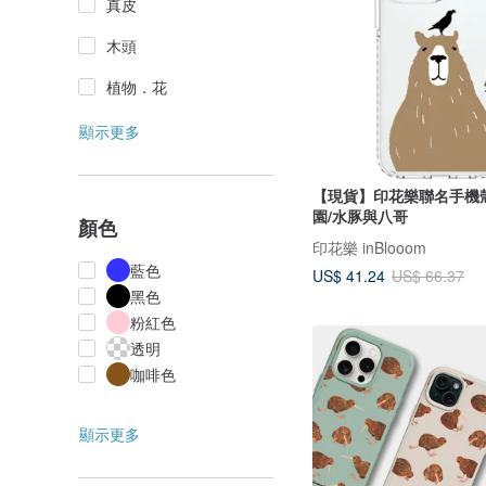
真皮
木頭
植物．花
顯示更多
【現貨】印花樂聯名手機
園/水豚與八哥
顏色
印花樂 inBlooom
藍色
US$ 41.24
US$ 66.37
黑色
粉紅色
透明
咖啡色
顯示更多