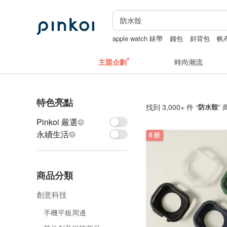
apple watch 錶帶
錢包
斜背包
帆
台北手作課程
主題企劃
時尚潮流
特色亮點
找到 3,000+ 件 “
防水殼
”
Pinkoi 嚴選
永續生活
8 折
商品分類
創意科技
手機平板周邊