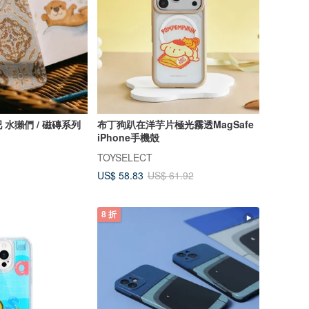
水獺們 / 磁磚系列
布丁狗趴在洋芋片極光霧透MagSafe
iPhone手機殼
TOYSELECT
US$ 58.83
US$ 61.92
8 折