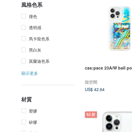
風格色系
撞色
透明感
馬卡龍色系
黑白灰
莫蘭迪色系
cas:pace 23A/W ball 
顯示更多
殼空間
US$ 42.64
材質
塑膠
62 折
矽膠