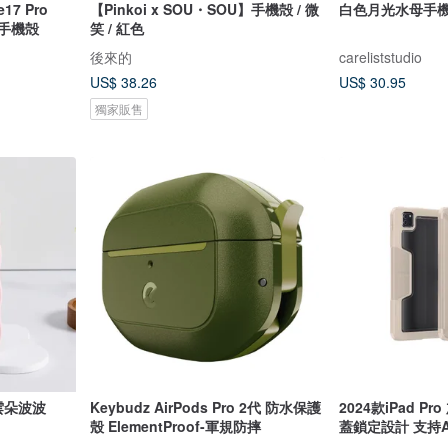
【Pinkoi x SOU・SOU】手機殻 / 微
白色月光水母手
式手機殻
笑 / 紅色
後來的
careliststudio
US$ 38.26
US$ 30.95
獨家販售
們雲朵波波
Keybudz AirPods Pro 2代 防水保護
2024款iPad P
殼 ElementProof-軍規防摔
蓋鎖定設計 支持App