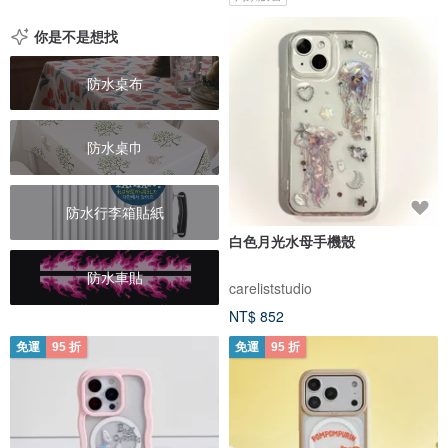
你是不是想找
防水桌布
防水桌巾
防水行李箱貼紙
白色月光水母手機殼
防水車貼
careliststudio
NT$ 852
免運
95 折
免運
95 折