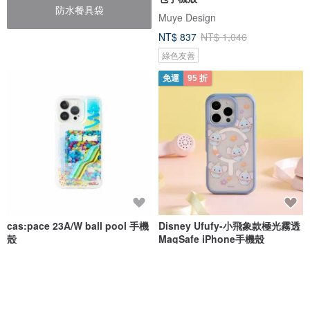
防水餐具袋
Muye Design
NT$ 837
NT$ 1,046
綠色友善
免運
95 折
cas:pace 23A/W ball pool 手機
Disney Ufufy-小飛象款極光霧透
殼
MagSafe iPhone手機殼
殼空間
TOYSELECT
NT$ 1,173
NT$ 1,321
NT$ 1,390
8 折