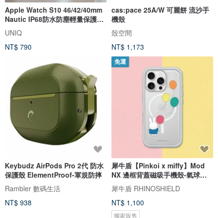
Apple Watch S10 46/42/40mm
cas:pace 25A/W 可麗餅 流沙手
Nautic IP68防水防塵輕量保護錶
機殼
殼
UNIQ
殼空間
NT$ 790
NT$ 1,173
免運
Keybudz AirPods Pro 2代 防水
犀牛盾【Pinkoi x miffy】Mod
保護殼 ElementProof-軍規防摔
NX 邊框背蓋磁吸手機殼-氣球飛
走了
Rambler 數碼生活
犀牛盾 RHINOSHIELD
NT$ 938
NT$ 1,100
獨家販售