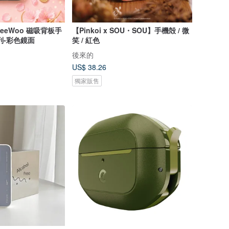
eWoo 磁吸背板手
【Pinkoi x SOU・SOU】手機殻 / 微
列-彩色鏡面
笑 / 紅色
後來的
US$ 38.26
獨家販售