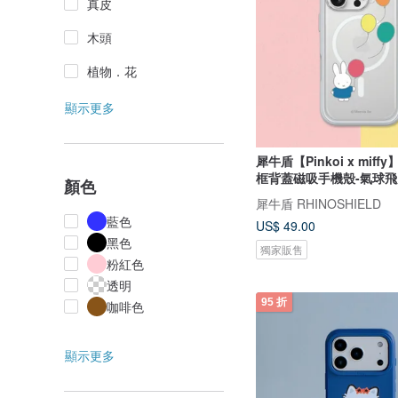
真皮
木頭
植物．花
顯示更多
犀牛盾【Pinkoi x miffy
框背蓋磁吸手機殼-氣球
顏色
犀牛盾 RHINOSHIELD
藍色
US$ 49.00
黑色
獨家販售
粉紅色
透明
95 折
咖啡色
顯示更多