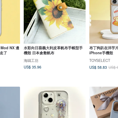
】Mod NX 邊
水彩向日葵義大利皮革帆布手帳型手
布丁狗趴在洋芋片極
飛走了
機殼 日本倉敷帆布
iPhone手機殼
海鷗工坊
TOYSELECT
US$ 35.96
US$ 58.83
US$ 