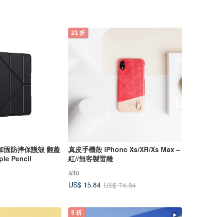
21 折
ir 加固防摔保護殼 翻蓋
真皮手機殼 iPhone Xs/XR/Xs Max –
e Pencil
紅//無客製雷雕
alto
US$ 15.84
US$ 74.84
8 折