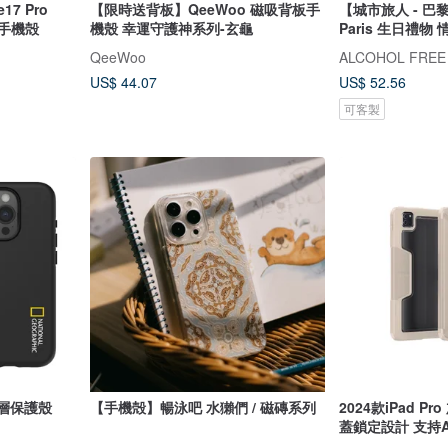
【限時送背板】QeeWoo 磁吸背板手
【城市旅人 - 巴
式手機殻
機殼 幸運守護神系列-玄龜
Paris 生日禮物
QeeWoo
ALCOHOL FREE
US$ 44.07
US$ 52.56
可客製
 雙層保護殼
【手機殻】暢泳吧 水獺們 / 磁磚系列
2024款iPad P
蓋鎖定設計 支持App