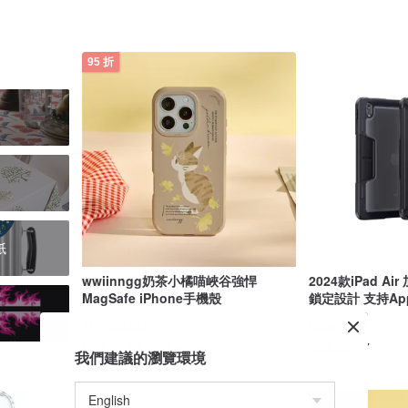
95 折
紙
wwiinngg奶茶小橘喵峽谷強悍
2024款iPad A
MagSafe iPhone手機殼
鎖定設計 支持Appl
TOYSELECT
CaseStudi
US$ 28.77
US$ 58.83
US$ 61.92
我們建議的瀏覽環境
95 折