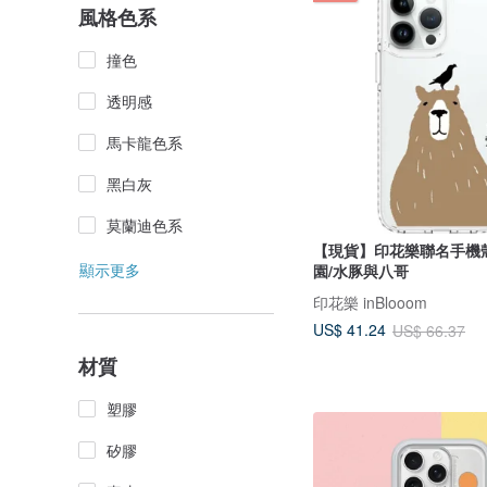
風格色系
撞色
透明感
馬卡龍色系
黑白灰
莫蘭迪色系
【現貨】印花樂聯名手機
顯示更多
園/水豚與八哥
印花樂 inBlooom
US$ 41.24
US$ 66.37
材質
塑膠
矽膠