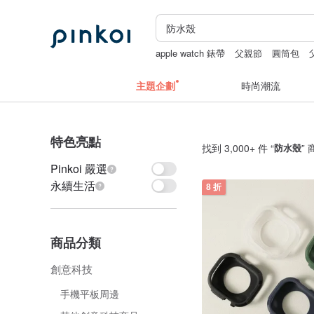
apple watch 錶帶
父親節
圓筒包
辦公室收納
主題企劃
時尚潮流
特色亮點
找到 3,000+ 件 “
防水殼
”
Pinkoi 嚴選
永續生活
8 折
商品分類
創意科技
手機平板周邊