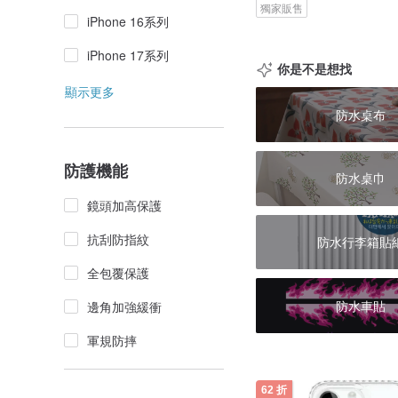
獨家販售
iPhone 16系列
iPhone 17系列
你是不是想找
顯示更多
防水桌布
防護機能
防水桌巾
鏡頭加高保護
抗刮防指紋
防水行李箱貼
全包覆保護
防水車貼
邊角加強緩衝
軍規防摔
62 折