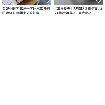
客製化刻字 真皮十字紋皮革 旅行
【真皮長夾】RFID防盜刷長夾 / 8
證件錢包 護照套 - 粉紅色
卡L型拉鍊長夾 / 真皮皮夾
ANORAK
FOCUS義大利原皮
NT$ 4,021
NT$ 3,503
NT$ 3,980
可客製
免運
88 折
免運
【真皮長夾】RFID防盜刷長夾 /
法國黑色荔面壓紋內層芥黃色荔
翻蓋扣式多卡 / 真皮皮夾_F3471
面壓紋牛皮拉鍊長夾 (防盜刷) 法
國
FOCUS義大利原皮
Lawrence Leather Studio