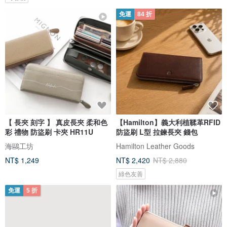
免運
84 折
【 長夾 刻字 】 真皮長夾 柔和色
【Hamilton】義大利植鞣革RFID
彩 禮物 防盜刷 卡夾 HR11U
防盜刷 L型 拉鍊長夾 錢包
海鷗工坊
Hamilton Leather Goods
NT$ 1,249
NT$ 2,420
NT$ 2,880
綠色友善
免運
5 折