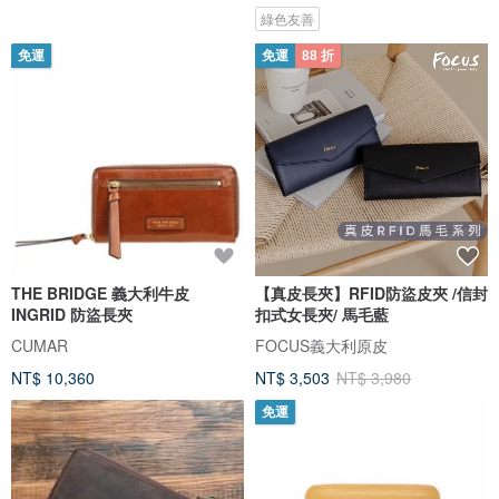
綠色友善
免運
免運
88 折
THE BRIDGE 義大利牛皮
【真皮長夾】RFID防盜皮夾 /信封
INGRID 防盜長夾
扣式女長夾/ 馬毛藍
CUMAR
FOCUS義大利原皮
NT$ 10,360
NT$ 3,503
NT$ 3,980
免運