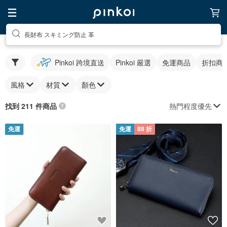
長財布 スキミング防止 革
Pinkoi 跨境直送
Pinkoi 嚴選
免運商品
折扣商
風格
材質
顏色
熱門程度優先
找到 211 件商品
免運
免運
88 折