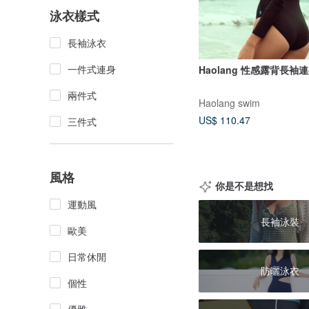
泳衣樣式
長袖泳衣
一件式連身
Haolang 性感露背長
兩件式
Haolang swim
US$ 110.47
三件式
風格
你是不是想找
運動風
長袖泳裝
歐美
日常休閒
防曬泳衣
個性