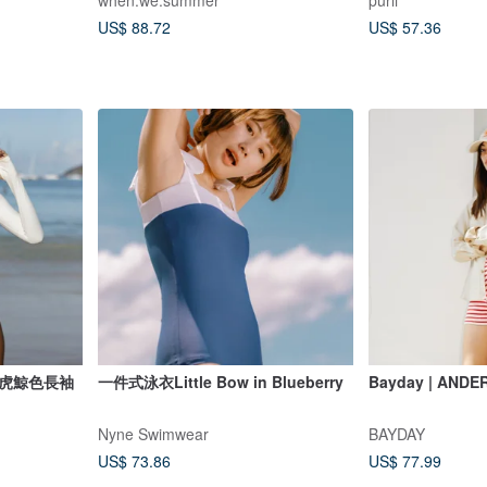
when.we.summer
purli
US$ 88.72
US$ 57.36
na 虎鯨色長袖
一件式泳衣Little Bow in Blueberry
Bayday | ANDE
Nyne Swimwear
BAYDAY
US$ 73.86
US$ 77.99