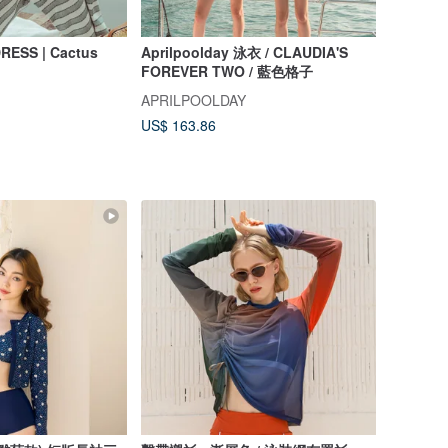
DRESS | Cactus
Aprilpoolday 泳衣 / CLAUDIA'S
FOREVER TWO / 藍色格子
APRILPOOLDAY
US$ 163.86