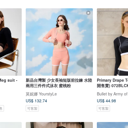
 suit -
新品台灣製 少女長袖短版前拉鍊 水陸
Primary Drape 
兩用三件件式泳衣 蜜桃粉
開售賣) 072BLC
莫妮娜 YourstyLe
Bullet by Army of
US$ 132.74
US$ 44.98
售
可客製
可客製