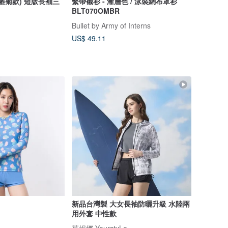
y (雛菊款) 短版長袖三
繫帶襯衫 - 漸層色 / 泳裝網布罩衫
BLT070OMBR
Bullet by Army of Interns
US$ 49.11
新品台灣製 大女長袖防曬升級 水陸兩
用外套 中性款