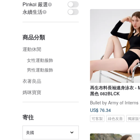
Pinkoi 嚴選
永續生活
商品分類
運動休閒
女性運動服飾
男性運動服飾
衣著良品
再生布料長袖連身泳衣 - Meg
媽咪寶寶
黑色 082BLCK
Bullet by Army of Interns
US$ 76.34
寄往
可客製
綠色友善
獨家販
美國