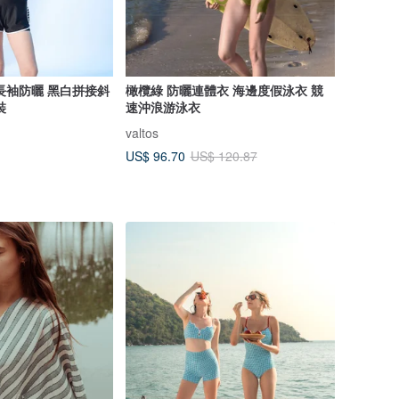
長袖防曬 黑白拼接斜
橄欖綠 防曬連體衣 海邊度假泳衣 競
裝
速沖浪游泳衣
valtos
US$ 96.70
US$ 120.87