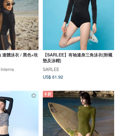
 長袖 連體泳衣 / 黑色+玫
【SARLEE】有袖連身三角泳衣(附襯
墊及泳帽)
 Interns
SARLEE
US$ 61.92
8 折