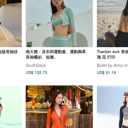
）短版長袖泳
南大雅：泳衣和運動服、運動胸罩、
Tracker suit
長袖襯衫、短褲。
瑰 花 打印
SouthDaya
Bullet by Army of
US$ 102.75
US$ 91.19