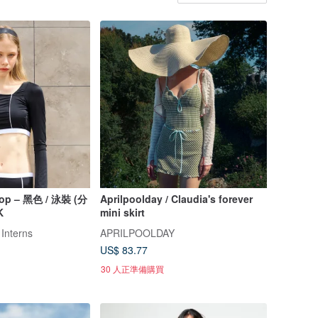
Top – 黑色 / 泳裝 (分
Aprilpoolday / Claudia's forever
K
mini skirt
 Interns
APRILPOOLDAY
US$ 83.77
30 人正準備購買