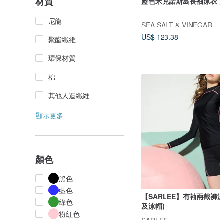
材質
藍色米克諾斯島長袖泳衣 
尼龍
SEA SALT & VINEGAR
US$ 123.38
聚酯纖維
環保材質
棉
其他人造纖維
顯示更多
顏色
黑色
藍色
【SARLEE】有袖兩截褲
綠色
及泳帽)
粉紅色