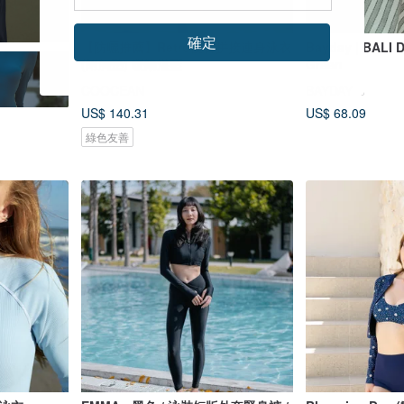
確定
【防曬推薦】Retro復古拼接連身泳衣
Bayday | BALI 
(附胸墊) 暖陽湛藍
Green
COOCEAN
BAYDAY
US$ 140.31
US$ 68.09
綠色友善