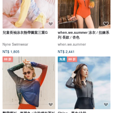
兒童長袖泳衣熱帶圖案三重G
when.we.summer 泳衣 / 拉鍊系
列 長款 / 杏色
Nyne Swimwear
when.we.summer
NT$ 1,805
NT$ 2,441
88 折
免運
88 折
繫帶襯衫 - 漸層色 / 泳裝網布罩衫
Chloe - 黑色/泳裝