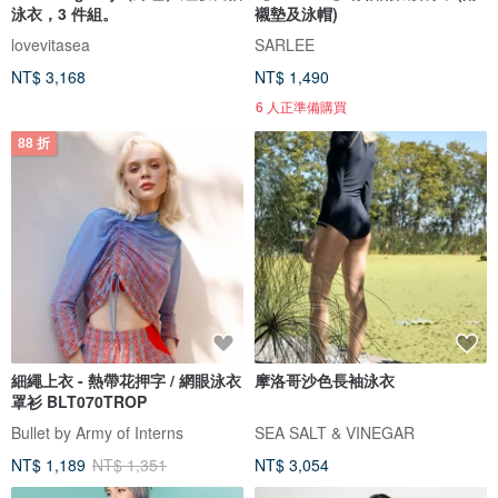
泳衣，3 件組。
襯墊及泳帽)
lovevitasea
SARLEE
NT$ 3,168
NT$ 1,490
6 人正準備購買
88 折
細繩上衣 - 熱帶花押字 / 網眼泳衣
摩洛哥沙色長袖泳衣
罩衫 BLT070TROP
Bullet by Army of Interns
SEA SALT & VINEGAR
NT$ 1,189
NT$ 1,351
NT$ 3,054