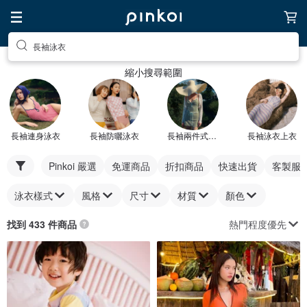
長袖泳衣
縮小搜尋範圍
長袖連身泳衣
長袖防曬泳衣
長袖兩件式泳衣
長袖泳衣上衣
Pinkoi 嚴選
免運商品
折扣商品
快速出貨
客製服
泳衣樣式
風格
尺寸
材質
顏色
熱門程度優先
找到 433 件商品