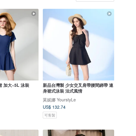
 加大~5L 泳裝
新品台灣製 少女交叉肩帶腰間綁帶 連
身裙式泳裝 法式風情
莫妮娜 YourstyLe
US$ 132.74
可客製