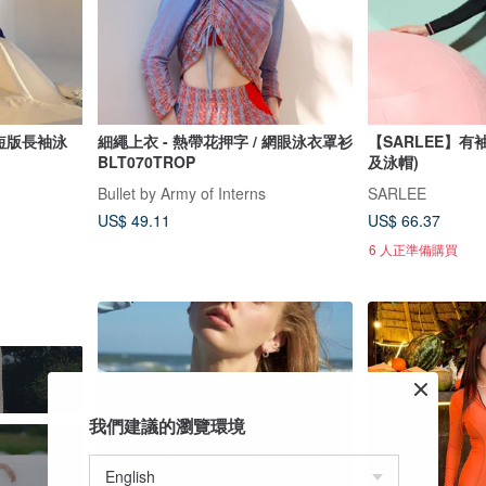
）短版長袖泳
細繩上衣 - 熱帶花押字 / 網眼泳衣罩衫
【SARLEE】有
BLT070TROP
及泳帽)
Bullet by Army of Interns
SARLEE
US$ 49.11
US$ 66.37
6 人正準備購買
我們建議的瀏覽環境