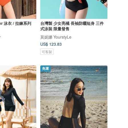
er 泳衣 / 拉鍊系列
台灣製 少女亮橘 長袖防曬短身 三件
式泳裝 限量發售
r
莫妮娜 YourstyLe
US$ 123.83
可客製
免運