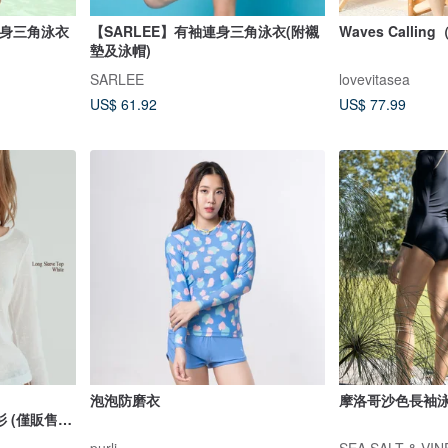
袖連身三角泳衣
【SARLEE】有袖連身三角泳衣(附襯
Waves Calli
墊及泳帽)
SARLEE
lovevitasea
US$ 61.92
US$ 77.99
泡泡防磨衣
摩洛哥沙色長袖
罩衫 (僅販售長