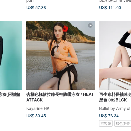
purli
SEA SALT & VI
US$ 57.36
US$ 111.00
泳衣(附襯墊
杏橘色極軟拉錬長袖防曬泳衣 / HEAT
再生布料長袖連身泳衣 
ATTACK
黑色 082BLCK
Kayarine HK
Bullet by Army of
US$ 30.45
US$ 76.34
可客製
綠色友善