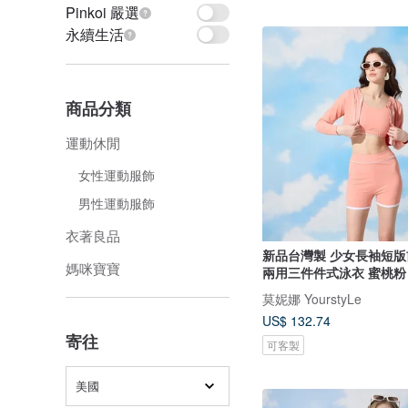
Pinkoi 嚴選
永續生活
商品分類
運動休閒
女性運動服飾
男性運動服飾
衣著良品
新品台灣製 少女長袖短版
媽咪寶寶
兩用三件件式泳衣 蜜桃粉
莫妮娜 YourstyLe
US$ 132.74
寄往
可客製
美國