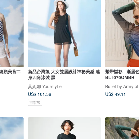
 繞頸美背二
新品台灣製 大女雙層設計神祕美感 連
繫帶襯衫 - 漸層色
身四角泳裝 黑
BLT070OMBR
莫妮娜 YourstyLe
Bullet by Army of
US$ 101.56
US$ 49.11
可客製