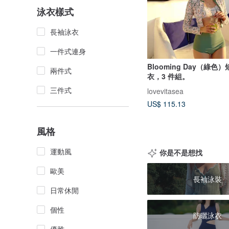
泳衣樣式
長袖泳衣
一件式連身
Blooming Day（綠色
兩件式
衣，3 件組。
三件式
lovevitasea
US$ 115.13
風格
運動風
你是不是想找
歐美
長袖泳裝
日常休閒
個性
防曬泳衣