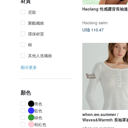
材質
Haolang 性感露背長
尼龍
Haolang swim
聚酯纖維
US$ 110.47
環保材質
棉
其他人造纖維
顯示更多
顏色
黑色
藍色
when.we.summer /
綠色
Waves&Warmth 長袖
粉紅色
袖上衣)