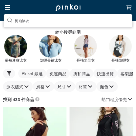
長袖泳衣
縮小搜尋範圍
長袖連身泳衣
防曬長袖泳衣
長袖水母衣
長袖防曬衣
Pinkoi 嚴選
免運商品
折扣商品
快速出貨
客製服
泳衣樣式
風格
尺寸
材質
顏色
熱門程度優先
找到 433 件商品