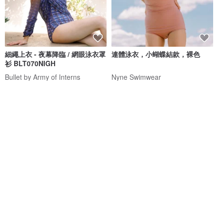
細繩上衣 - 夜幕降臨 / 網眼泳衣罩
連體泳衣，小蝴蝶結款，裸色
衫 BLT070NIGH
Bullet by Army of Interns
Nyne Swimwear
NT$ 1,189
NT$ 1,351
NT$ 2,032
免運
8 折
免運
88 折
度假溫泉 長袖防曬連體泳衣
EMMA 藍色款 防曬泳衣 短版外套