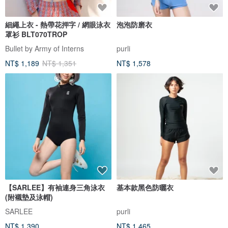
細繩上衣 - 熱帶花押字 / 網眼泳衣
泡泡防磨衣
罩衫 BLT070TROP
Bullet by Army of Interns
purli
NT$ 1,189
NT$ 1,351
NT$ 1,578
【SARLEE】有袖連身三角泳衣
基本款黑色防曬衣
(附襯墊及泳帽)
SARLEE
purli
NT$ 1,390
NT$ 1,465