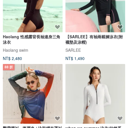
Haolang 性感露背長袖連身三角
【SARLEE】有袖兩截褲泳衣(附
泳衣
襯墊及泳帽)
Haolang swim
SARLEE
NT$ 2,480
NT$ 1,490
88 折
繫帶襯衫 - 漸層色 / 泳裝網布罩衫
when.we.summer 泳衣/拉鍊系