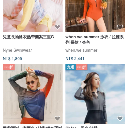
兒童長袖泳衣熱帶圖案三重G
when.we.summer 泳衣 / 拉鍊系
列 長款 / 杏色
Nyne Swimwear
when.we.summer
NT$ 1,805
NT$ 2,441
88 折
免運
88 折
繫帶襯衫 - 漸層色 / 泳裝網布罩衫
Chloe - 黑色/泳裝