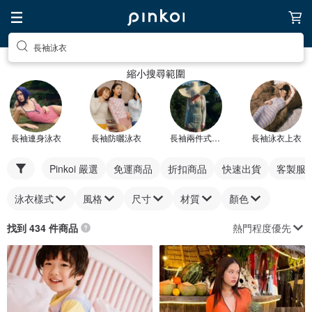
長袖泳衣
縮小搜尋範圍
長袖連身泳衣
長袖防曬泳衣
長袖兩件式泳衣
長袖泳衣上衣
Pinkoi 嚴選
免運商品
折扣商品
快速出貨
客製服
泳衣樣式
風格
尺寸
材質
顏色
熱門程度優先
找到 434 件商品