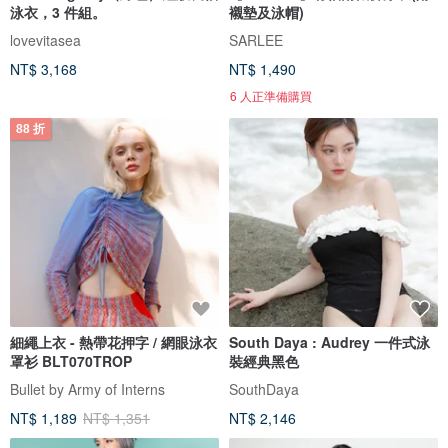
泳衣，3 件組。
襯墊及泳帽)
lovevitasea
SARLEE
NT$ 3,168
NT$ 1,490
6 人正準備購買
88 折
細繩上衣 - 熱帶花押字 / 網眼泳衣
South Daya : Audrey 一件式泳
罩衫 BLT070TROP
裝經典黑色
Bullet by Army of Interns
SouthDaya
NT$ 1,189
NT$ 1,351
NT$ 2,146