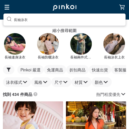
長袖泳衣
縮小搜尋範圍
長袖連身泳衣
長袖防曬泳衣
長袖兩件式泳衣
長袖泳衣上衣
Pinkoi 嚴選
免運商品
折扣商品
快速出貨
客製服
泳衣樣式
風格
尺寸
材質
顏色
熱門程度優先
找到 434 件商品