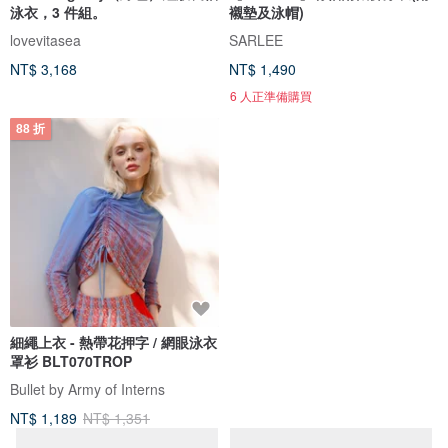
泳衣，3 件組。
襯墊及泳帽)
lovevitasea
SARLEE
NT$ 3,168
NT$ 1,490
6 人正準備購買
88 折
細繩上衣 - 熱帶花押字 / 網眼泳衣
South Daya : Audrey 一件式泳
罩衫 BLT070TROP
裝經典黑色
Bullet by Army of Interns
SouthDaya
NT$ 1,189
NT$ 1,351
NT$ 2,146