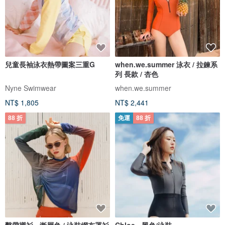
兒童長袖泳衣熱帶圖案三重G
when.we.summer 泳衣 / 拉鍊系
列 長款 / 杏色
Nyne Swimwear
when.we.summer
NT$ 1,805
NT$ 2,441
88 折
免運
88 折
繫帶襯衫 - 漸層色 / 泳裝網布罩衫
Chloe - 黑色/泳裝