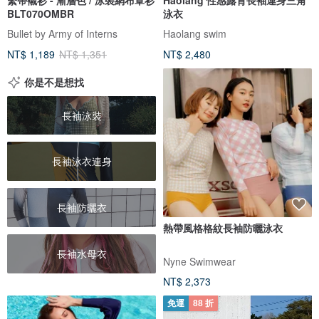
BLT070OMBR
泳衣
Bullet by Army of Interns
Haolang swim
NT$ 1,189
NT$ 1,351
NT$ 2,480
你是不是想找
長袖泳裝
長袖泳衣連身
長袖防曬衣
熱帶風格格紋長袖防曬泳衣
長袖水母衣
Nyne Swimwear
NT$ 2,373
免運
88 折