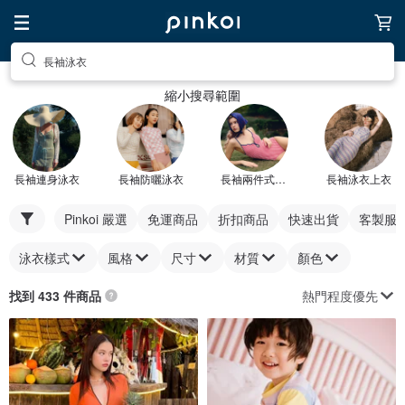
長袖泳衣
縮小搜尋範圍
長袖連身泳衣
長袖防曬泳衣
長袖兩件式泳衣
長袖泳衣上衣
Pinkoi 嚴選
免運商品
折扣商品
快速出貨
客製服
泳衣樣式
風格
尺寸
材質
顏色
熱門程度優先
找到 433 件商品