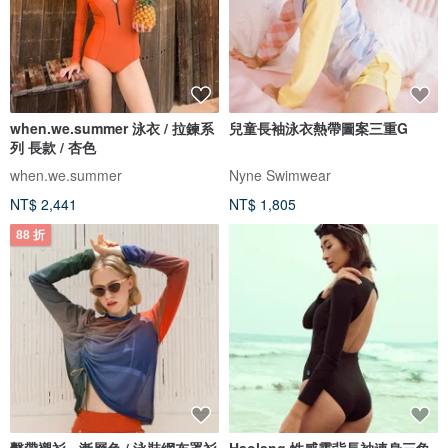
when.we.summer 泳衣 / 拉鍊系
兒童長袖泳衣熱帶圖案三重G
列 長款 / 杏色
when.we.summer
Nyne Swimwear
NT$ 2,441
NT$ 1,805
88 折
繫帶襯衫 - 漸層色 / 泳裝網布罩衫
Haolang 性感露背長袖連身三角