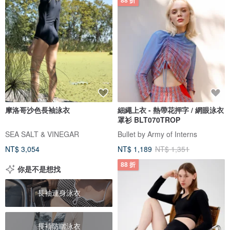
88 折
摩洛哥沙色長袖泳衣
細繩上衣 - 熱帶花押字 / 網眼泳衣
罩衫 BLT070TROP
SEA SALT & VINEGAR
Bullet by Army of Interns
NT$ 3,054
NT$ 1,189
NT$ 1,351
88 折
你是不是想找
長袖連身泳衣
長袖防曬泳衣