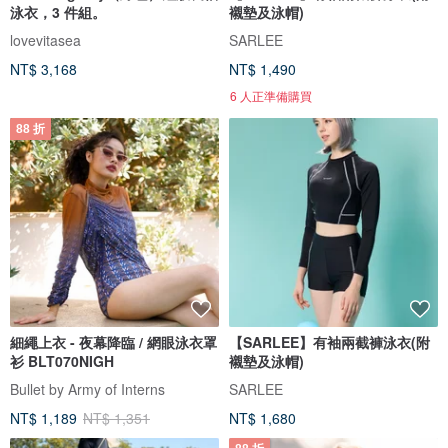
泳衣，3 件組。
襯墊及泳帽)
lovevitasea
SARLEE
NT$ 3,168
NT$ 1,490
6 人正準備購買
88 折
細繩上衣 - 夜幕降臨 / 網眼泳衣罩
【SARLEE】有袖兩截褲泳衣(附
衫 BLT070NIGH
襯墊及泳帽)
Bullet by Army of Interns
SARLEE
NT$ 1,189
NT$ 1,351
NT$ 1,680