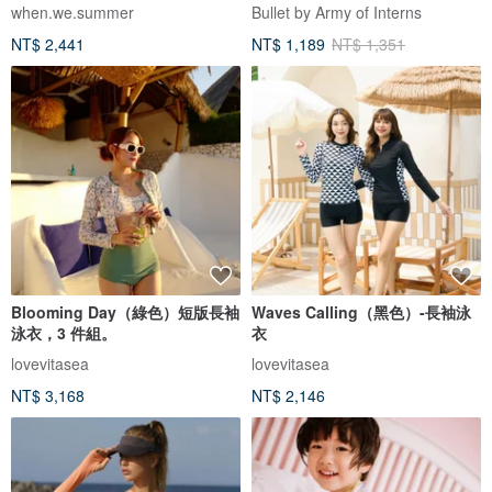
when.we.summer
Bullet by Army of Interns
NT$ 2,441
NT$ 1,189
NT$ 1,351
Blooming Day（綠色）短版長袖
Waves Calling（黑色）-長袖泳
泳衣，3 件組。
衣
lovevitasea
lovevitasea
NT$ 3,168
NT$ 2,146