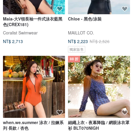
Maia-大V領長袖一件式泳衣藍黑
Chloe - 黑色/泳裝
色(CREX181)
Coralist Swimwear
MAILLOT CO.
NT$ 2,713
NT$ 2,223
NT$ 2,526
獨家販售
88 折
when.we.summer 泳衣 / 拉鍊系
細繩上衣 - 夜幕降臨 / 網眼泳衣罩
列 長款 / 杏色
衫 BLT070NIGH