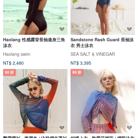
Haolang 性感露背長袖連身三角
Sandstone Rash Guard 長袖泳
泳衣
衣 男士泳衣
Haolang swim
SEA SALT & VINEGAR
NT$ 2,480
NT$ 3,395
88 折
88 折
繫帶襯衫 - 漸層色 / 泳裝網布罩衫
細繩上衣 - 熱帶花押字 / 網眼泳衣