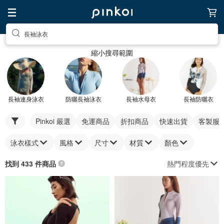
長袖泳衣
縮小搜尋範圍
長袖連身泳衣
防曬長袖泳衣
長袖水母衣
長袖防曬衣
Pinkoi 嚴選
免運商品
折扣商品
快速出貨
客製服
泳衣樣式
風格
尺寸
材質
顏色
熱門程度優先
找到 433 件商品