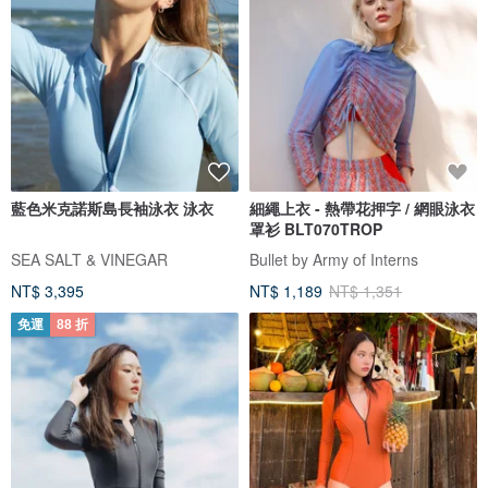
藍色米克諾斯島長袖泳衣 泳衣
細繩上衣 - 熱帶花押字 / 網眼泳衣
罩衫 BLT070TROP
SEA SALT & VINEGAR
Bullet by Army of Interns
NT$ 3,395
NT$ 1,189
NT$ 1,351
免運
88 折