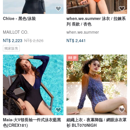
Chloe - 黑色/泳裝
when.we.summer 泳衣 / 拉鍊系
列 長款 / 杏色
MAILLOT CO.
when.we.summer
NT$ 2,223
NT$ 2,526
NT$ 2,441
獨家販售
88 折
Maia-大V領長袖一件式泳衣藍黑
細繩上衣 - 夜幕降臨 / 網眼泳衣罩
色(CREX181)
衫 BLT070NIGH