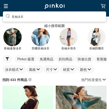
長袖泳衣
縮小搜尋範圍
長袖連身泳衣
防曬長袖泳衣
長袖水母衣
長袖防曬衣
Pinkoi 嚴選
免運商品
折扣商品
快速出貨
客製服
泳衣樣式
風格
尺寸
材質
顏色
熱門程度優先
找到 433 件商品