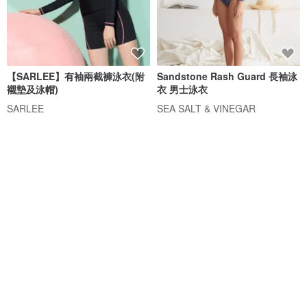
【SARLEE】有袖兩截褲泳衣(附
Sandstone Rash Guard 長袖泳
襯墊及泳帽)
衣 男士泳衣
SARLEE
SEA SALT & VINEGAR
NT$ 1,490
NT$ 3,395
6 人正準備購買
88 折
免運
88 折