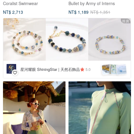
Coralist Swimwear
Bullet by Army of Interns
NT$ 2,713
NT$ 1,189
NT$ 1,351
推廣
星河耀眼 ShiningStar | 天然石飾品
5.0