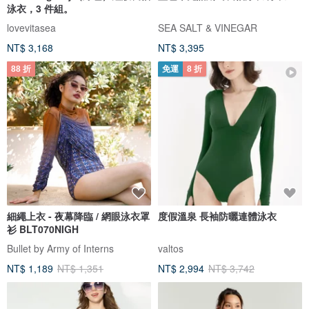
泳衣，3 件組。
lovevitasea
SEA SALT & VINEGAR
NT$ 3,168
NT$ 3,395
88 折
免運
8 折
細繩上衣 - 夜幕降臨 / 網眼泳衣罩
度假溫泉 長袖防曬連體泳衣
衫 BLT070NIGH
Bullet by Army of Interns
valtos
NT$ 1,189
NT$ 1,351
NT$ 2,994
NT$ 3,742