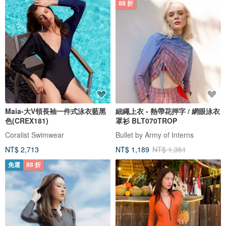
88 折
Maia-大V領長袖一件式泳衣藍黑
細繩上衣 - 熱帶花押字 / 網眼泳衣
色(CREX181)
罩衫 BLT070TROP
Coralist Swimwear
Bullet by Army of Interns
NT$ 2,713
NT$ 1,189
NT$ 1,351
免運
88 折