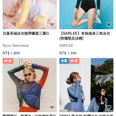
兒童長袖泳衣熱帶圖案三重G
【SARLEE】有袖連身三角泳衣
(附襯墊及泳帽)
Nyne Swimwear
SARLEE
NT$ 1,805
NT$ 1,390
88 折
免運
88 折
繫帶襯衫 - 漸層色 / 泳裝網布罩衫
EMMA 藍色款 防曬泳衣 短版外套