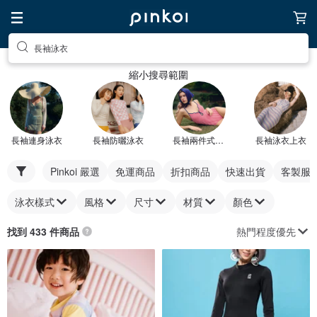
長袖泳衣
縮小搜尋範圍
長袖連身泳衣
長袖防曬泳衣
長袖兩件式泳衣
長袖泳衣上衣
Pinkoi 嚴選
免運商品
折扣商品
快速出貨
客製服
泳衣樣式
風格
尺寸
材質
顏色
熱門程度優先
找到 433 件商品