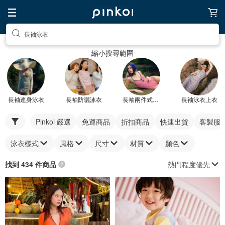
長袖泳衣
縮小搜尋範圍
長袖連身泳衣
長袖防曬泳衣
長袖兩件式泳衣
長袖泳衣上衣
Pinkoi 嚴選
免運商品
折扣商品
快速出貨
客製服
泳衣樣式
風格
尺寸
材質
顏色
熱門程度優先
找到 434 件商品