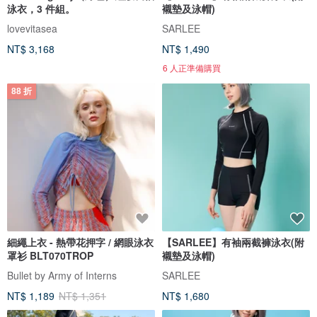
泳衣，3 件組。
襯墊及泳帽)
lovevitasea
SARLEE
NT$ 3,168
NT$ 1,490
6 人正準備購買
88 折
細繩上衣 - 熱帶花押字 / 網眼泳衣
【SARLEE】有袖兩截褲泳衣(附
罩衫 BLT070TROP
襯墊及泳帽)
Bullet by Army of Interns
SARLEE
NT$ 1,189
NT$ 1,351
NT$ 1,680