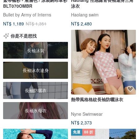
BLT070OMBR
泳衣
Bullet by Army of Interns
Haolang swim
NT$ 1,189
NT$ 1,351
NT$ 2,480
你是不是想找
長袖泳裝
長袖泳衣連身
長袖防曬衣
熱帶風格格紋長袖防曬泳衣
長袖水母衣
Nyne Swimwear
NT$ 2,373
免運
88 折