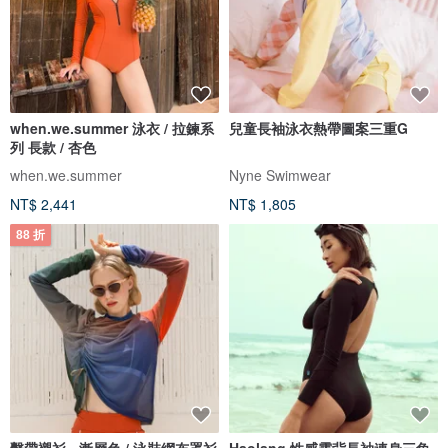
when.we.summer 泳衣 / 拉鍊系
兒童長袖泳衣熱帶圖案三重G
列 長款 / 杏色
when.we.summer
Nyne Swimwear
NT$ 2,441
NT$ 1,805
88 折
繫帶襯衫 - 漸層色 / 泳裝網布罩衫
Haolang 性感露背長袖連身三角