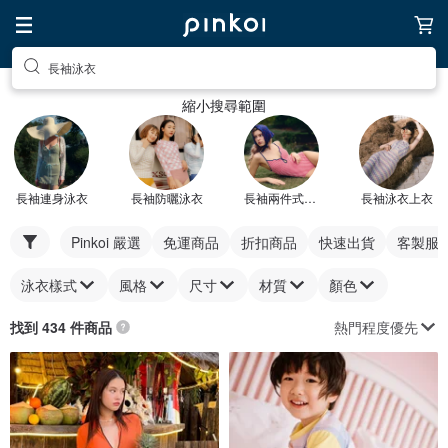
長袖泳衣
縮小搜尋範圍
長袖連身泳衣
長袖防曬泳衣
長袖兩件式泳衣
長袖泳衣上衣
Pinkoi 嚴選
免運商品
折扣商品
快速出貨
客製服
泳衣樣式
風格
尺寸
材質
顏色
熱門程度優先
找到 434 件商品