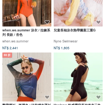
when.we.summer 泳衣 / 拉鍊系
兒童長袖泳衣熱帶圖案三重G
列 長款 / 杏色
when.we.summer
Nyne Swimwear
NT$ 2,441
NT$ 1,805
88 折
繫帶襯衫 - 漸層色 / 泳裝網布罩衫
Haolang 性感露背長袖連身三角