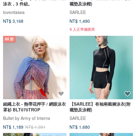
泳衣，3 件組。
襯墊及泳帽)
lovevitasea
SARLEE
NT$ 3,168
NT$ 1,490
6 人正準備購買
88 折
細繩上衣 - 熱帶花押字 / 網眼泳衣
【SARLEE】有袖兩截褲泳衣(附
罩衫 BLT070TROP
襯墊及泳帽)
Bullet by Army of Interns
SARLEE
NT$ 1,189
NT$ 1,351
NT$ 1,680