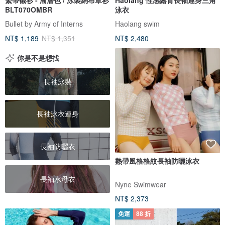
BLT070OMBR
泳衣
Bullet by Army of Interns
Haolang swim
NT$ 1,189
NT$ 1,351
NT$ 2,480
你是不是想找
長袖泳裝
長袖泳衣連身
長袖防曬衣
熱帶風格格紋長袖防曬泳衣
長袖水母衣
Nyne Swimwear
NT$ 2,373
免運
88 折